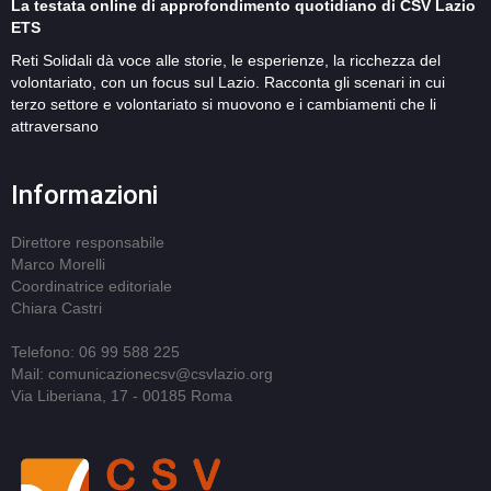
La testata online di approfondimento quotidiano di CSV Lazio
ETS
Reti Solidali dà voce alle storie, le esperienze, la ricchezza del
volontariato, con un focus sul Lazio. Racconta gli scenari in cui
terzo settore e volontariato si muovono e i cambiamenti che li
attraversano
Informazioni
Direttore responsabile
Marco Morelli
Coordinatrice editoriale
Chiara Castri
Telefono: 06 99 588 225
Mail: comunicazionecsv@csvlazio.org
Via Liberiana, 17 - 00185 Roma