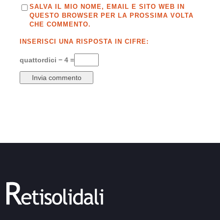
SALVA IL MIO NOME, EMAIL E SITO WEB IN
QUESTO BROWSER PER LA PROSSIMA VOLTA
CHE COMMENTO.
INSERISCI UNA RISPOSTA IN CIFRE:
quattordici − 4 =