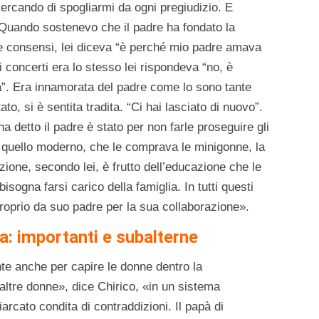
cercando di spogliarmi da ogni pregiudizio. E
. Quando sostenevo che il padre ha fondato la
e consensi, lei diceva “è perché mio padre amava
i concerti era lo stesso lei rispondeva “no, è
a”. Era innamorata del padre come lo sono tante
ato, si è sentita tradita. “Ci hai lasciato di nuovo”.
ha detto il padre è stato per non farle proseguire gli
 quello moderno, che le comprava le minigonne, la
ione, secondo lei, è frutto dell’educazione che le
isogna farsi carico della famiglia. In tutti questi
roprio da suo padre per la sua collaborazione».
a: importanti e subalterne
te anche per capire le donne dentro la
ltre donne», dice Chirico, «in un sistema
arcato condita di contraddizioni. Il papà di