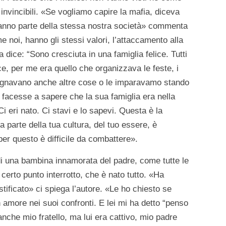
invincibili. «Se vogliamo capire la mafia, diceva
anno parte della stessa nostra società» commenta
 noi, hanno gli stessi valori, l’attaccamento alla
a dice: “Sono cresciuta in una famiglia felice. Tutti
e, per me era quello che organizzava le feste, i
segnavano anche altre cose o le imparavamo stando
facesse a sapere che la sua famiglia era nella
 eri nato. Ci stavi e lo sapevi. Questa è la
a parte della tua cultura, del tuo essere, è
er questo è difficile da combattere».
 di una bambina innamorata del padre, come tutte le
erto punto interrotto, che è nato tutto. «Ha
tificato» ci spiega l’autore. «Le ho chiesto se
 amore nei suoi confronti. E lei mi ha detto “penso
nche mio fratello, ma lui era cattivo, mio padre