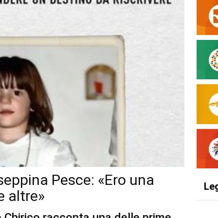
iuseppina Pesce: «Ero una
Le
 altre»
o Chirico racconta una delle prime