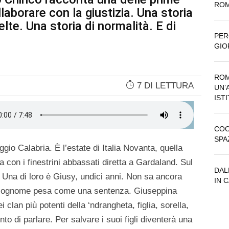
ROM
laborare con la giustizia. Una storia
elte. Una storia di normalità. E di
PER
GIO
ROM
7 DI LETTURA
UN’
IST
COO
SPA
io Calabria. È l’estate di Italia Novanta, quella
a con i finestrini abbassati diretta a Gardaland. Sul
DAL
. Una di loro è Giusy, undici anni. Non sa ancora
IN 
uel cognome pesa come una sentenza. Giuseppina
clan più potenti della ‘ndrangheta, figlia, sorella,
to di parlare. Per salvare i suoi figli diventerà una