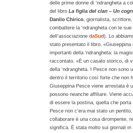
delle prime donne di ‘ndrangheta a col
del libro
La figlia del clan – Un cog
Danilo Chirico
, giornalista, scrittor
combattere la ‘ndrangheta con le sue p
dell’associazione
daSud
). Lo abbiamo
stato presentato il libro. «Giuseppina
importanti della ‘ndrangheta: la magis
raccontato. «È un casato storico, di ve
della ‘ndrangheta. I Pesce non sono u
dentro il territorio così forte che no
Giuseppina Pesce viene arrestata è un
possono neanche affiliare. Viene accu
di essere la postina, quella che porta 
Pesce non c’era mai stato un pentito, 
collaborare è una cosa dirompente, no
significa. È stata molto sui giornali i