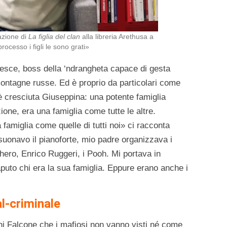
azione di
La figlia del clan
alla libreria Arethusa a
ocesso i figli le sono grati»
Pesce, boss della ‘ndrangheta capace di gesta
 montagne russe. Ed è proprio da particolari come
 è cresciuta Giuseppina: una potente famiglia
ione, era una famiglia come tutte le altre.
famiglia come quelle di tutti noi» ci racconta
, suonavo il pianoforte, mio padre organizzava i
hero, Enrico Ruggeri, i Pooh. Mi portava in
uto chi era la sua famiglia. Eppure erano anche i
l-criminale
ni Falcone che i mafiosi non vanno visti né come