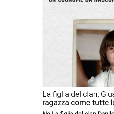
La figlia del clan, G
ragazza come tutte le
Ne La figlia del clan Danil