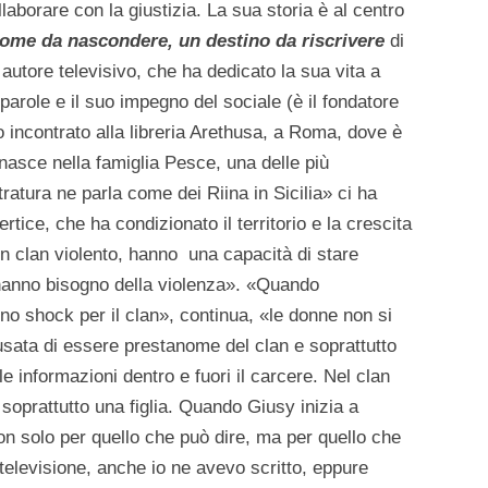
laborare con la giustizia. La sua storia è al centro
nome da nascondere, un destino da riscrivere
di
e, autore televisivo, che ha dedicato la sua vita a
arole e il suo impegno del sociale (è il fondatore
 incontrato alla libreria Arethusa, a Roma, dove è
 nasce nella famiglia Pesce, una delle più
tratura ne parla come dei Riina in Sicilia» ci ha
rtice, che ha condizionato il territorio e la crescita
n clan violento, hanno una capacità di stare
n hanno bisogno della violenza». «Quando
o shock per il clan», continua, «le donne non si
sata di essere prestanome del clan e soprattutto
le informazioni dentro e fuori il carcere. Nel clan
soprattutto una figlia. Quando Giusy inizia a
n solo per quello che può dire, ma per quello che
n televisione, anche io ne avevo scritto, eppure