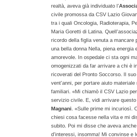
realtà, aveva già individuato l’
Associa
civile promossa da CSV Lazio Giovani 
tra i quali Oncologia, Radioterapia, P
Maria Goretti di Latina. Quell’associa
ricordo della figlia venuta a mancare
una bella donna Nella, piena energia 
amorevole. In ospedale ci sta ogni mat
omogenizzati da far arrivare a chi è in 
ricoverati del Pronto Soccorso. Il su
vent’anni, per portare aiuto materiale
familiari. «Mi chiamò il CSV Lazio pe
servizio civile. E, vidi arrivare ques
Magnani
. «Sulle prime mi incuriosì. 
chiesi cosa facesse nella vita e mi d
subito. Poi mi disse che aveva anche 
d’interessi, insomma! Mi convinse e