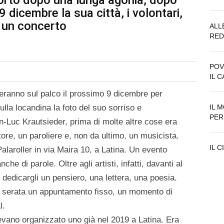
morto dopo una lunga agonia, dopo
9 dicembre la sua città, i volontari,
n un concerto
ALL
RED
POV
IL 
neranno sul palco il prossimo 9 dicembre per
Sulla locandina la foto del suo sorriso e
IL 
PER
an-Luc Krautsieder, prima di molte altre cose era
re, un paroliere e, non da ultimo, un musicista.
IL 
Palaroller in via Maira 10, a Latina. Un evento
che di parole. Oltre agli artisti, infatti, davanti al
 dedicargli un pensiero, una lettera, una poesia.
sta serata un appuntamento fisso, un momento di
l.
vevano organizzato uno già nel 2019 a Latina. Era