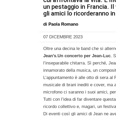
cui affrontava la vita. È 
un pestaggio in Francia. Il 
gli amici lo ricorderanno i
di
Paola Romano
07 DICEMBRE 2023
Oltre una decina le band che si alter
Jean’s.Un concerto per Jean-Luc
. 
l’inseparabile chitarra. Sì perché, Je
innamorato della musica, un composito
L’appuntamento è alle otto di sera al 
musicale di brani inediti e cover, ma an
microfono ci saranno i suoi amici, per
Tutti con l’idea di far diventare que
ricordo collettivo e, magari, un festiva
Di eventi così gli amici di Jean ne a