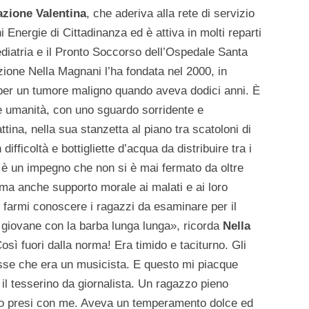
zione Valentina
, che aderiva alla rete di servizio
Energie di Cittadinanza ed è attiva in molti reparti
ediatria e il Pronto Soccorso dell’Ospedale Santa
zione Nella Magnani l’ha fondata nel 2000, in
 per un tumore maligno quando aveva dodici anni. È
e umanità, con uno sguardo sorridente e
tina, nella sua stanzetta al piano tra scatoloni di
difficoltà e bottigliette d’acqua da distribuire tra i
o è un impegno che non si è mai fermato da oltre
 ma anche supporto morale ai malati e ai loro
r farmi conoscere i ragazzi da esaminare per il
to giovane con la barba lunga lunga», ricorda
Nella
Così fuori dalla norma! Era timido e taciturno. Gli
isse che era un musicista. E questo mi piacque
il tesserino da giornalista. Un ragazzo pieno
 lo presi con me. Aveva un temperamento dolce ed