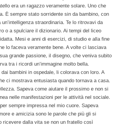
fratello era un ragazzo veramente solare. Uno che
ra. È sempre stato sorridente sin da bambino, con
 un’intelligenza straordinaria. Te lo ritrovavi da
o o a spulciare il dizionario. Ai tempi del liceo
datta. Mesi e anni di esercizi, di studio e alla fine
he lo faceva veramente bene. A volte ci lasciava
ra sua grande passione, il disegno, che veniva subito
va tra i ricordi un’immagine molto bella.
ai bambini in ospedale, li colorava con loro. A
, che ci mostrava entusiasta quando tornava a casa.
ellezza. Sapeva come aiutare il prossimo e non si
nea nelle manifestazioni per le attività nel sociale.
à per sempre impressa nel mio cuore. Sapeva
ore e amicizia sono le parole che più gli si
ricevere dalla vita se non un fratello così