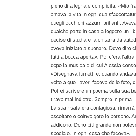
pieno di allegria e complicità. «Mio 
amava la vita in ogni sua sfaccettatu
quegli occhioni azzurri brillanti. Aveva
qualche parte in casa a leggere un libr
decise di studiare la chitarra da autodi
aveva iniziato a suonare. Devo dire c
tutti a bocca aperta». Poi c’era l’alt
dopo la musica e di cui Alessia conser
«Disegnava fumetti e, quando andava d
volte a quei lavori faceva delle foto
Potrei scrivere un poema sulla sua b
tirava mai indietro. Sempre in prima li
La sua risata era contagiosa, rimarr
ascoltare e coinvolgere le persone. Am
addicono. Dono più grande non potevo 
speciale, in ogni cosa che faceva».