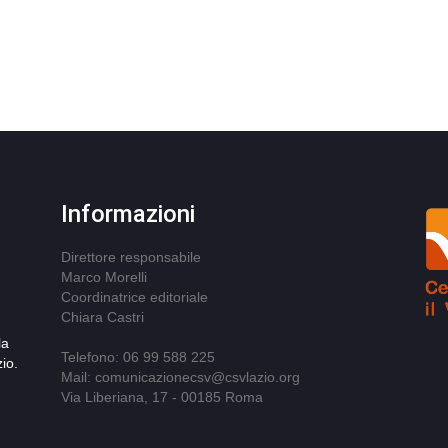
Informazioni
Direttore responsabile
Marco Morelli
Coordinatrice editoriale
Chiara Castri
la
Telefono: 06 99 588 225
io.
Mail: comunicazionecsv@csvlazio.org
Via Liberiana, 17 - 00185 Roma