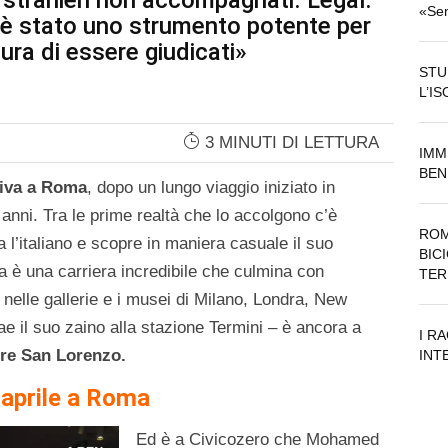
i stranieri non accompagnati. Legal:
«Sen
 è stato uno strumento potente per
ura di essere giudicati»
STU
L’I
3 MINUTI DI LETTURA
IMM
BEN
iva a Roma
, dopo un lungo viaggio iniziato in
nni. Tra le prime realtà che lo accolgono c’è
ROM
a l’italiano e scopre in maniera casuale il suo
BIC
ua è una carriera incredibile che culmina con
TER
 nelle gallerie e i musei di Milano, Londra, New
rae il suo zaino alla stazione Termini – è ancora a
I R
iere San Lorenzo.
INT
 aprile a Roma
Ed è a Civicozero che Mohamed