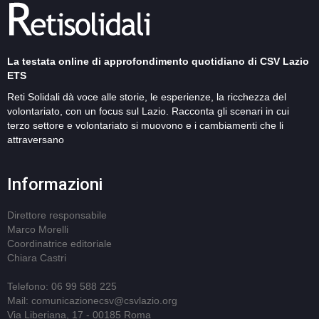
La testata online di approfondimento quotidiano di CSV Lazio
ETS
Reti Solidali dà voce alle storie, le esperienze, la ricchezza del
volontariato, con un focus sul Lazio. Racconta gli scenari in cui
terzo settore e volontariato si muovono e i cambiamenti che li
attraversano
Informazioni
Direttore responsabile
Marco Morelli
Coordinatrice editoriale
Chiara Castri
Telefono: 06 99 588 225
Mail: comunicazionecsv@csvlazio.org
Via Liberiana, 17 - 00185 Roma