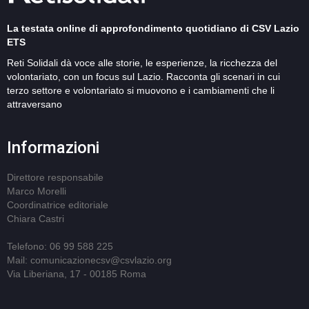
La testata online di approfondimento quotidiano di CSV Lazio
ETS
Reti Solidali dà voce alle storie, le esperienze, la ricchezza del
volontariato, con un focus sul Lazio. Racconta gli scenari in cui
terzo settore e volontariato si muovono e i cambiamenti che li
attraversano
Informazioni
Direttore responsabile
Marco Morelli
Coordinatrice editoriale
Chiara Castri
Telefono: 06 99 588 225
Mail: comunicazionecsv@csvlazio.org
Via Liberiana, 17 - 00185 Roma