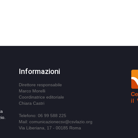
Informazioni
Direttore responsabile
Marco Morelli
Coordinatrice editoriale
Chiara Castri
la
Telefono: 06 99 588 225
io.
Mail: comunicazionecsv@csvlazio.org
Via Liberiana, 17 - 00185 Roma