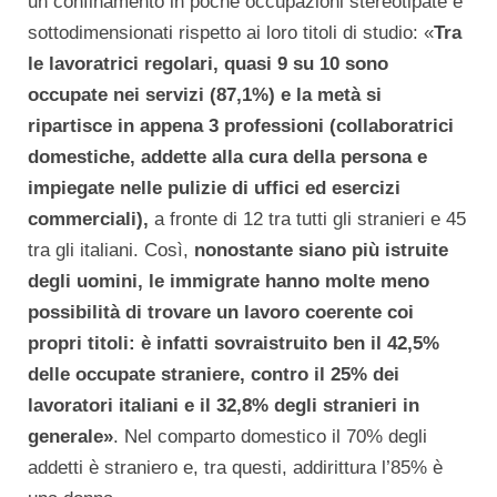
un confinamento in poche occupazioni stereotipate e
sottodimensionati rispetto ai loro titoli di studio: «
Tra
le lavoratrici regolari, quasi 9 su 10 sono
occupate nei servizi (87,1%) e la metà si
ripartisce in appena 3 professioni (collaboratrici
domestiche, addette alla cura della persona e
impiegate nelle pulizie di uffici ed esercizi
commerciali),
a fronte di 12 tra tutti gli stranieri e 45
tra gli italiani. Così,
nonostante siano più istruite
degli uomini, le immigrate hanno molte meno
possibilità di trovare un lavoro coerente coi
propri titoli: è infatti sovraistruito ben il 42,5%
delle occupate straniere, contro il 25% dei
lavoratori italiani e il 32,8% degli stranieri in
generale»
. Nel comparto domestico il 70% degli
addetti è straniero e, tra questi, addirittura l’85% è