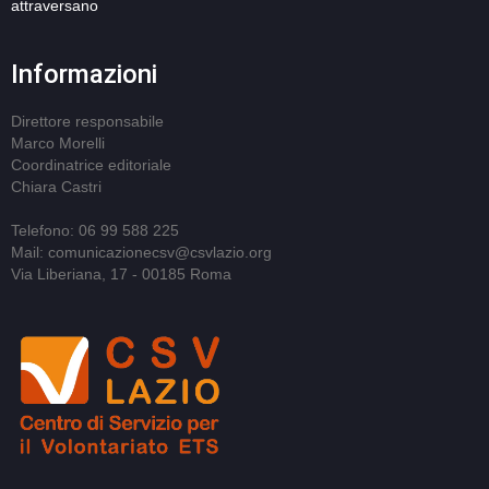
attraversano
Informazioni
Direttore responsabile
Marco Morelli
Coordinatrice editoriale
Chiara Castri
Telefono: 06 99 588 225
Mail: comunicazionecsv@csvlazio.org
Via Liberiana, 17 - 00185 Roma