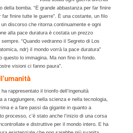
o della bomba. “È grande abbastanza per far finire
ar finire tutte le guerre”. È una costante, un filo
m, un discorso che ritorna continuamente e ogni
ione alla pace duratura è costata un prezzo
r sempre. “Quando vedranno il Segreto di Los
l’atomica, ndr) il mondo vorrà la pace duratura”
o questo lo immagina. Ma non fino in fondo.
stre visioni ci fanno paura”.
ell’umanità
a rappresentato il trionfo dell’ingenuità
a a raggiungere, nella scienza e nella tecnologia,
prima e a fare passi da gigante in quanto a
sto processo, c’è stato anche l’inizio di una corsa
ontrollate e distruttive per il mondo intero. E ha
aura esistenziale che non sarebbe più svanita.