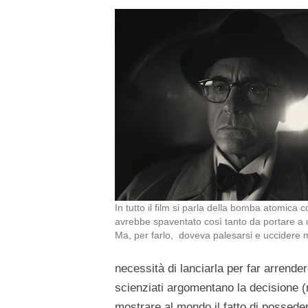
In tutto il film si parla della bomba atomica
avrebbe spaventato così tanto da portare a
Ma, per farlo, doveva palesarsi e uccidere m
necessità di lanciarla per far arrend
scienziati argomentano la decisione 
mostrare al mondo il fatto di posseder