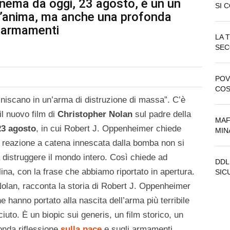
inema da oggi, 23 agosto, è un un
SI 
dell’anima, ma anche una profonda
li armamenti
LA 
SEC
POV
COS
finiscano in un’arma di distruzione di massa”. C’è
 il nuovo film di
Christopher Nolan
sul padre della
MAF
23 agosto
, in cui Robert J. Oppenheimer chiede
MINA
la reazione a catena innescata dalla bomba non si
distruggere il mondo intero. Così chiede ad
DDL
clina, con la frase che abbiamo riportato in apertura.
SIC
r Nolan, racconta la storia di Robert J. Oppenheimer
he hanno portato alla nascita dell’arma più terribile
uto. È un biopic sui generis, un film storico, un
onda riflessione
sulla pace
e sugli armamenti,