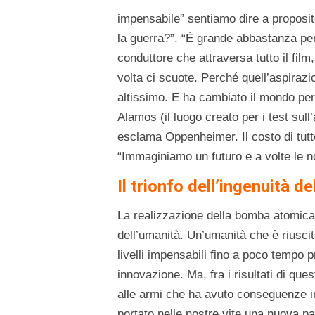
impensabile” sentiamo dire a proposit
la guerra?”. “È grande abbastanza per f
conduttore che attraversa tutto il fil
volta ci scuote. Perché quell’aspiraz
altissimo. E ha cambiato il mondo pe
Alamos (il luogo creato per i test sul
esclama Oppenheimer. Il costo di tutt
“Immaginiamo un futuro e a volte le no
Il trionfo dell’ingenuità d
La realizzazione della bomba atomica h
dell’umanità. Un’umanità che è riuscit
livelli impensabili fino a poco tempo 
innovazione. Ma, fra i risultati di que
alle armi che ha avuto conseguenze inc
portato nelle nostre vite una nuova p