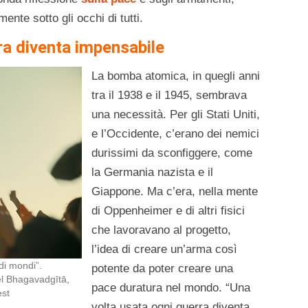
nte sotto gli occhi di tutti.
ra diventa impensabile
La bomba atomica, in quegli anni
tra il 1938 e il 1945, sembrava
una necessità. Per gli Stati Uniti,
e l’Occidente, c’erano dei nemici
durissimi da sconfiggere, come
la Germania nazista e il
Giappone. Ma c’era, nella mente
di Oppenheimer e di altri fisici
che lavoravano al progetto,
l’idea di creare un’arma così
 di mondi”.
potente da poter creare una
el Bhagavadgītā,
pace duratura nel mondo. “Una
est
volta usata ogni guerra diventa