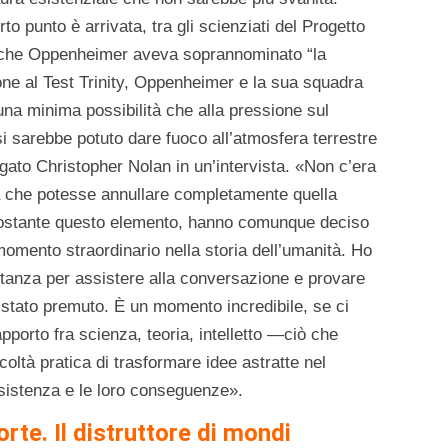
 punto è arrivata, tra gli scienziati del Progetto
 che Oppenheimer aveva soprannominato “la
zione al Test Trinity, Oppenheimer e la sua squadra
na minima possibilità che alla pressione sul
i sarebbe potuto dare fuoco all’atmosfera terrestre
egato Christopher Nolan in un’intervista. «Non c’era
a che potesse annullare completamente quella
onostante questo elemento, hanno comunque deciso
 momento straordinario nella storia dell’umanità. Ho
a stanza per assistere alla conversazione e provare
è stato premuto. È un momento incredibile, se ci
rapporto fra scienza, teoria, intelletto —ciò che
oltà pratica di trasformare idee astratte nel
esistenza e le loro conseguenze».
rte. Il distruttore di mondi