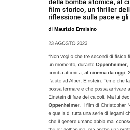
della bomba atomica, al c
film storico, un thriller 
riflessione sulla pace e g
di
Maurizio Ermisino
23 AGOSTO 2023
“Non voglio che tre secondi di fisica 
un momento, durante
Oppenheimer
,
bomba atomica,
al cinema da oggi, 
l’aiuto ad Albert Einstein. Teme che 
possa fermare e che possa arrivare a 
Einstein di fare dei calcoli. Ma lui de
Oppenheimer
, il film di Christophe
e quella di tutta una serie di legami c
che il genere umano abbia mai conosci
thriller dell’anima, ma anche una prof