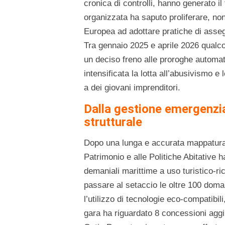
cronica di controlli, hanno generato il 
organizzata ha saputo proliferare, non
Europea ad adottare pratiche di asseg
Tra
gennaio 2025
e
aprile 2026
qualco
un deciso freno alle proroghe automati
intensificata la lotta all’abusivismo 
a dei giovani imprenditori.
Dalla gestione emergenzial
strutturale
Dopo una lunga e accurata mappatura d
Patrimonio e alle Politiche Abitative
demaniali marittime a uso turistico-ricr
passare al setaccio le oltre 100 domand
l’utilizzo di tecnologie eco-compatibil
gara ha riguardato 8 concessioni aggiu