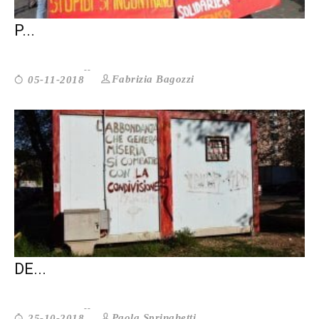
DECRETO SICUREZZA. GIRO DI VITE SUI
P...
Fabrizia Bagozzi
05-11-2018
PRO O CONTRO IL SHARING? I DILEMMI
DE...
Paola Springhetti
25-10-2018