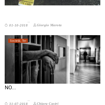
L’IMMIGRAZIONE È UNA EMERGENZA?...
Giorgio Marota
01-10-2018
Società
,
Ter
CARCERE: È DAVVERO LA SOLUZIONE AI
NO...
Chiara Castri
31-07-2018