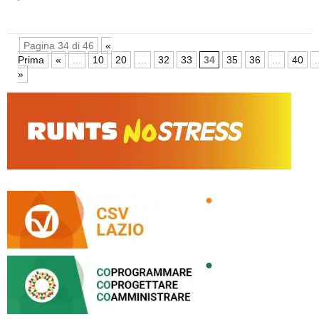
Pagina 34 di 46
«
Prima
«
...
10
20
...
32
33
34
35
36
...
40
.
»