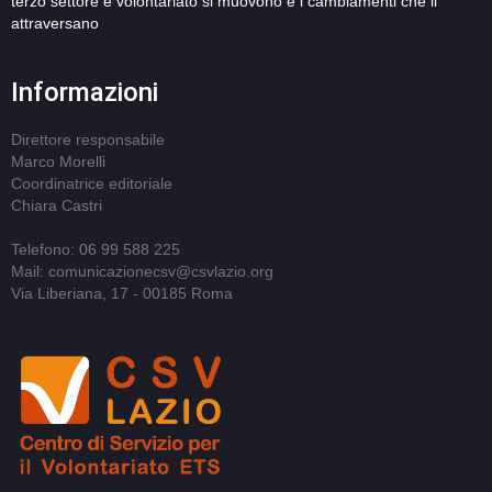
terzo settore e volontariato si muovono e i cambiamenti che li
attraversano
Informazioni
Direttore responsabile
Marco Morelli
Coordinatrice editoriale
Chiara Castri
Telefono: 06 99 588 225
Mail: comunicazionecsv@csvlazio.org
Via Liberiana, 17 - 00185 Roma