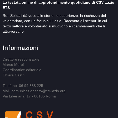
La testata online di approfondimento quotidiano di CSV Lazio
ETS
Reti Solidali dà voce alle storie, le esperienze, la ricchezza del
volontariato, con un focus sul Lazio. Racconta gli scenari in cui
terzo settore e volontariato si muovono e i cambiamenti che li
attraversano
Informazioni
Direttore responsabile
Marco Morelli
Coordinatrice editoriale
Chiara Castri
Telefono: 06 99 588 225
Mail: comunicazionecsv@csvlazio.org
Via Liberiana, 17 - 00185 Roma