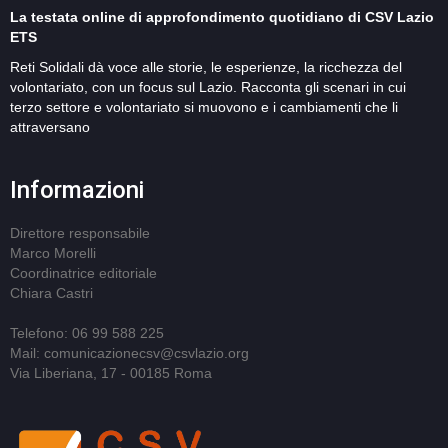
La testata online di approfondimento quotidiano di CSV Lazio
ETS
Reti Solidali dà voce alle storie, le esperienze, la ricchezza del
volontariato, con un focus sul Lazio. Racconta gli scenari in cui
terzo settore e volontariato si muovono e i cambiamenti che li
attraversano
Informazioni
Direttore responsabile
Marco Morelli
Coordinatrice editoriale
Chiara Castri
Telefono: 06 99 588 225
Mail: comunicazionecsv@csvlazio.org
Via Liberiana, 17 - 00185 Roma