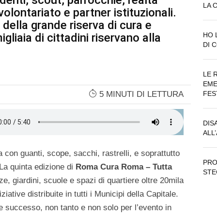
denti, scout, parrocchie, realtà
LA 
 volontariato e partner istituzionali.
ella grande riserva di cura e
gliaia di cittadini riservano alla
HO 
DI 
LE 
EME
5 MINUTI DI LETTURA
FES
DIS
ALL
con guanti, scope, sacchi, rastrelli, e soprattutto
PRO
 La quinta edizione di
Roma Cura Roma – Tutta
STE
ze, giardini, scuole e spazi di quartiere oltre 20mila
iziative distribuite in tutti i Municipi della Capitale.
successo, non tanto e non solo per l’evento in