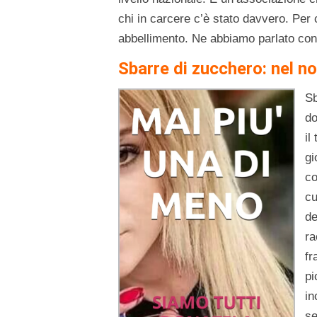
chi in carcere c’è stato davvero. Per 
abbellimento. Ne abbiamo parlato con
Sbarre di zucchero: nel n
Sb
do
il
gi
co
cu
de
r
fr
pi
in
se