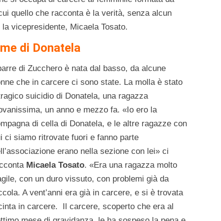
cui quello che racconta è la verità, senza alcun
 la vicepresidente, Micaela Tosato.
ome di Donatela
arre di Zucchero è nata dal basso, da alcune
nne che in carcere ci sono state. La molla è stato
 tragico suicidio di Donatela, una ragazza
ovanissima, un anno e mezzo fa. «Io ero la
mpagna di cella di Donatela, e le altre ragazze con
i ci siamo ritrovate fuori e fanno parte
ll’associazione erano nella sezione con lei» ci
acconta
Micaela Tosato
. «Era una ragazza molto
agile, con un duro vissuto, con problemi già da
ccola. A vent’anni era già in carcere, e si è trovata
cinta in carcere. Il carcere, scoperto che era al
ttimo mese di gravidanza, le ha sospeso la pena e