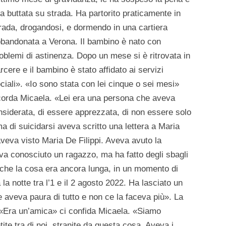
ha buttata su strada. Ha partorito praticamente in
rada, drogandosi, e dormendo in una cartiera
bandonata a Verona. Il bambino è nato con
oblemi di astinenza. Dopo un mese si è ritrovata in
rcere e il bambino è stato affidato ai servizi
ciali». «Io sono stata con lei cinque o sei mesi»
corda Micaela. «Lei era una persona che aveva
siderata, di essere apprezzata, di non essere solo
a di suicidarsi aveva scritto una lettera a Maria
aveva visto Maria De Filippi. Aveva avuto la
eva conosciuto un ragazzo, ma ha fatto degli sbagli
che la cosa era ancora lunga, in un momento di
a la notte tra l’1 e il 2 agosto 2022. Ha lasciato un
e aveva paura di tutto e non ce la faceva più». La
«Era un’amica» ci confida Micaela. «Siamo
ite tra di noi, stranite da questa cosa. Aveva i