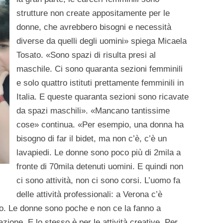
strutture non create appositamente per le
donne, che avrebbero bisogni e necessità
diverse da quelli degli uomini» spiega Micaela
Tosato. «Sono spazi di risulta presi al
maschile. Ci sono quaranta sezioni femminili
e solo quattro istituti prettamente femminili in
Italia. E queste quaranta sezioni sono ricavate
da spazi maschili». «Mancano tantissime
cose» continua. «Per esempio, una donna ha
bisogno di far il bidet, ma non c’è, c’è un
lavapiedi. Le donne sono poco più di 2mila a
fronte di 70mila detenuti uomini. E quindi non
ci sono attività, non ci sono corsi. L’uomo fa
delle attività professionali: a Verona c’è
ico. Le donne sono poche e non ce la fanno a
zione. E lo stesso è per le attività creative. Per