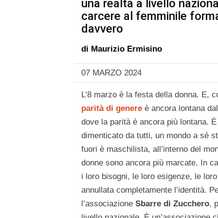
una realtà a livello nazio
carcere al femminile forma
davvero
di
Maurizio Ermisino
07 MARZO 2024
L’8 marzo è la festa della donna. E,
parità di genere
è ancora lontana dal
dove la parità è ancora più lontana. È
dimenticato da tutti, un mondo a sé s
fuori è maschilista, all’interno del m
donne sono ancora più marcate. In ca
i loro bisogni, le loro esigenze, le lor
annullata completamente l’identità. Pe
l’associazione
Sbarre di Zucchero
, 
livello nazionale. È un’associazione 