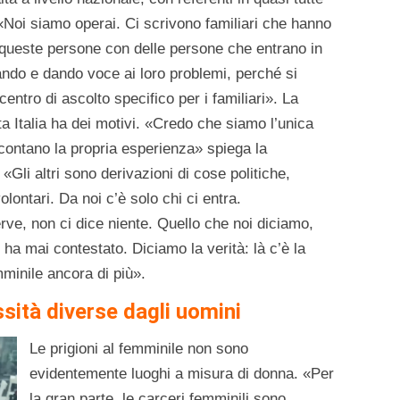
. «Noi siamo operai. Ci scrivono familiari che hanno
o queste persone con delle persone che entrano in
lando e dando voce ai loro problemi, perché si
ntro di ascolto specifico per i familiari». La
ta Italia ha dei motivi. «Credo che siamo l’unica
contano la propria esperienza» spiega la
«Gli altri sono derivazioni di cose politiche,
lontari. Da noi c’è solo chi ci entra.
rve, non ci dice niente. Quello che noi diciamo,
ha mai contestato. Diciamo la verità: là c’è la
mminile ancora di più».
sità diverse dagli uomini
Le prigioni al femminile non sono
evidentemente luoghi a misura di donna. «Per
la gran parte, le carceri femminili sono