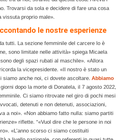
o. Trovarsi da sola e decidere di fare una cosa
a vissuta proprio male».
accontando le nostre esperienze
da tutti. La sezione femminile del carcere lo è
e, sono limitate nelle attività» spiega Micaela
sono degli spazi rubati al maschile». «Allora
ricorda la vicepresidente. «Il nostro è stato un
 ci siamo anche noi, ci dovete ascoltare.
Abbiamo
 giorni dopo la morte di Donatela, il 7 agosto 2022,
emminile. Ci siamo ritrovate nel giro di pochi mesi
avvocati, detenuti e non detenuti, associazioni,
iva a noi». «Non abbiamo fatto nulla: siamo partiti
enze» riflette. “«Vuol dire che le persone in noi
ro». «L’anno scorso ci siamo costituiti
 a livello nazionale, con referenti in quasi tutte