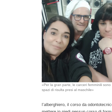
«Per la gran parte, le carceri femminili sono
spazi di risulta presi al maschile»
l’alberghiero, il corso da odontotecn
mettere in piedi nessun corso di forma