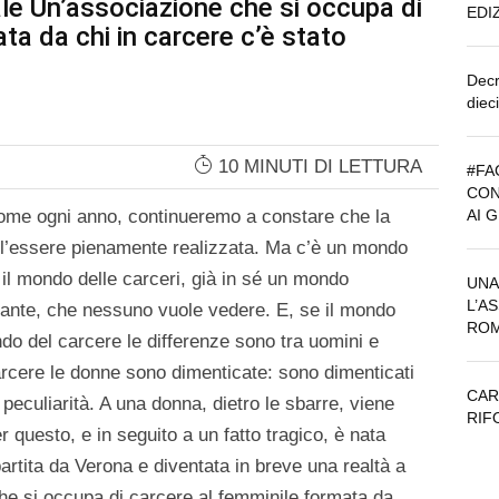
nale Un’associazione che si occupa di
EDI
ta da chi in carcere c’è stato
Decr
diec
10 MINUTI DI LETTURA
#FA
CON
 come ogni anno, continueremo a constare che la
AI 
l’essere pienamente realizzata. Ma c’è un mondo
 il mondo delle carceri, già in sé un mondo
UNA
L’A
tante, che nessuno vuole vedere. E, se il mondo
RO
ondo del carcere le differenze sono tra uomini e
rcere le donne sono dimenticate: sono dimenticati
CAR
o peculiarità. A una donna, dietro le sbarre, viene
RIF
r questo, e in seguito a un fatto tragico, è nata
partita da Verona e diventata in breve una realtà a
che si occupa di carcere al femminile formata da