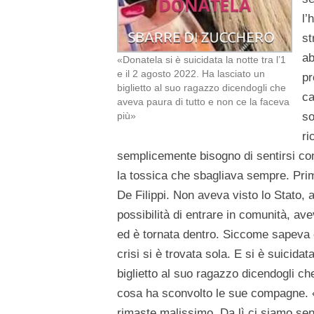
l’
st
ab
«Donatela si è suicidata la notte tra l’1
e il 2 agosto 2022. Ha lasciato un
pr
biglietto al suo ragazzo dicendogli che
ca
aveva paura di tutto e non ce la faceva
so
più»
ri
semplicemente bisogno di sentirsi con
la tossica che sbagliava sempre. Prim
De Filippi. Non aveva visto lo Stato, 
possibilità di entrare in comunità, av
ed è tornata dentro. Siccome sapeva 
crisi si è trovata sola. E si è suicidat
biglietto al suo ragazzo dicendogli ch
cosa ha sconvolto le sue compagne. 
rimaste malissimo. Da lì ci siamo sent