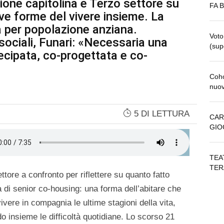
ione capitolina e Terzo settore su
FA 
ove forme del vivere insieme. La
na per popolazione anziana.
Voto
 sociali, Funari: «Necessaria una
(sup
tecipata, co-progettata e co-
Coho
nuov
5 DI LETTURA
CAR
GIO
TEA
TER
ore a confronto per riflettere su quanto fatto
 di senior co-housing: una forma dell’abitare che
vere in compagnia le ultime stagioni della vita,
o insieme le difficoltà quotidiane. Lo scorso 21