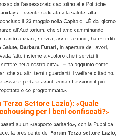
osso dall’assessorato capitolino alle Politiche
Sanidays, l’evento dedicato alla salute, alla
concluso il 23 maggio nella Capitale. «È dal giorno
1 marzo all’Auditorium, che stiamo camminando
ontrando anziani, servizi, associazioni», ha esordito
la Salute,
Barbara Funari
, in apertura dei lavori,
da fatto insieme a «coloro che i servizi li
 settore nella nostra città». E ha aggiunto come
i che su altri temi riguardanti il welfare cittadino,
ecessario portare avanti «una riflessione il più
progettata e co-programmata».
Terzo Settore Lazio): «Quale
cohousing per i beni confiscati?»
 basati su un «rapporto paritario», con la Pubblica
ece, la presidente del
Forum Terzo settore Lazio,