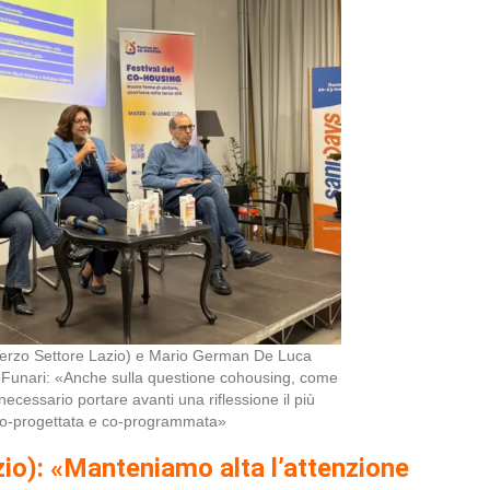
rzo Settore Lazio) e Mario German De Luca
 Funari: «Anche sulla questione cohousing, come
 necessario portare avanti una riflessione il più
 co-progettata e co-programmata»
io): «Manteniamo alta l’attenzione