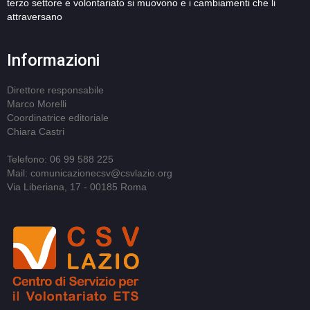
terzo settore e volontariato si muovono e i cambiamenti che li
attraversano
Informazioni
Direttore responsabile
Marco Morelli
Coordinatrice editoriale
Chiara Castri
Telefono: 06 99 588 225
Mail: comunicazionecsv@csvlazio.org
Via Liberiana, 17 - 00185 Roma