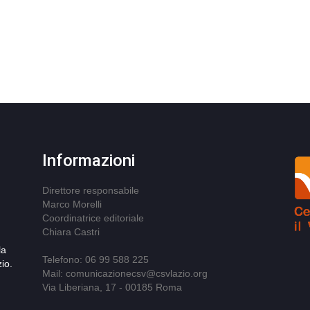
Informazioni
Direttore responsabile
Marco Morelli
Coordinatrice editoriale
Chiara Castri
la
Telefono: 06 99 588 225
io.
Mail: comunicazionecsv@csvlazio.org
Via Liberiana, 17 - 00185 Roma