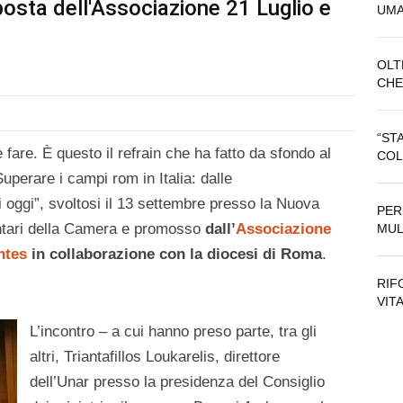
oposta dell'Associazione 21 Luglio e
UMA
OLT
CHE
“ST
fare. È questo il refrain che ha fatto da sfondo al
COL
perare i campi rom in Italia: dalle
di oggi”, svoltosi il 13 settembre presso la Nuova
PER
ntari della Camera e promosso
dall’
Associazione
MUL
ntes
in collaborazione con la diocesi di Roma
.
RIF
VIT
L’incontro – a cui hanno preso parte, tra gli
altri, Triantafillos Loukarelis, direttore
dell’Unar presso la presidenza del Consiglio