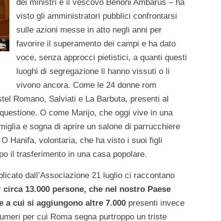
dei ministri e il vescovo Benoni Ambarus – ha
visto gli amministratori pubblici confrontarsi
sulle azioni messe in atto negli anni per
favorire il superamento dei campi e ha dato
voce, senza approcci pietistici, a quanti questi
luoghi di segregazione li hanno vissuti o li
vivono ancora. Come le 24 donne rom
stel Romano, Salviati e La Barbuta, presenti al
 questione. O come Marijo, che oggi vive in una
miglia e sogna di aprire un salone di parrucchiere
 O Hanifa, volontaria, che ha visto i suoi figli
dopo il trasferimento in una casa popolare.
bblicato dall’Associazione 21 luglio ci raccontano
er
circa 13.000 persone, che nel nostro Paese
e a cui si aggiungono altre 7.000
presenti invece
 Numeri per cui Roma segna purtroppo un triste