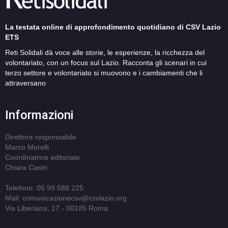
La testata online di approfondimento quotidiano di CSV Lazio
ETS
Reti Solidali dà voce alle storie, le esperienze, la ricchezza del
volontariato, con un focus sul Lazio. Racconta gli scenari in cui
terzo settore e volontariato si muovono e i cambiamenti che li
attraversano
Informazioni
Direttore responsabile
Marco Morelli
Coordinatrice editoriale
Chiara Castri
Telefono: 06 99 588 225
Mail: comunicazionecsv@csvlazio.org
Via Liberiana, 17 - 00185 Roma