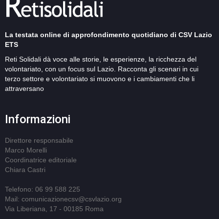
La testata online di approfondimento quotidiano di CSV Lazio
ETS
Reti Solidali dà voce alle storie, le esperienze, la ricchezza del
volontariato, con un focus sul Lazio. Racconta gli scenari in cui
terzo settore e volontariato si muovono e i cambiamenti che li
attraversano
Informazioni
Direttore responsabile
Marco Morelli
Coordinatrice editoriale
Chiara Castri
Telefono: 06 99 588 225
Mail: comunicazionecsv@csvlazio.org
Via Liberiana, 17 - 00185 Roma