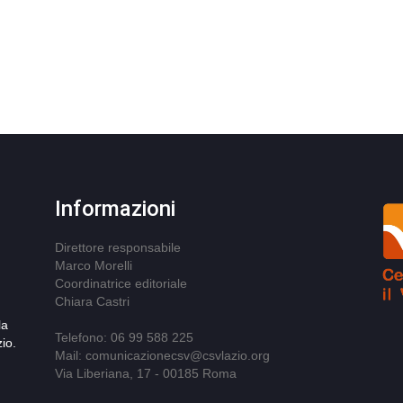
Informazioni
Direttore responsabile
Marco Morelli
Coordinatrice editoriale
Chiara Castri
la
Telefono: 06 99 588 225
io.
Mail: comunicazionecsv@csvlazio.org
Via Liberiana, 17 - 00185 Roma