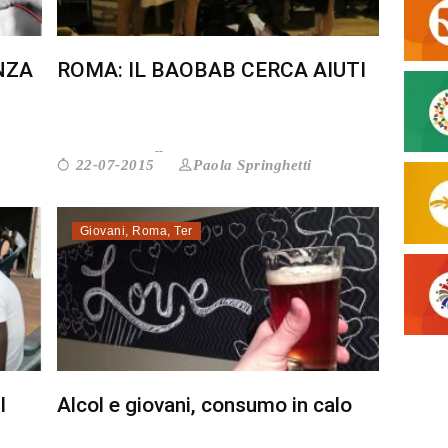
NZA
ROMA: IL BAOBAB CERCA AIUTI
Paola Springhetti
22-07-2015
Giovani
,
Roma
,
Ter
I
Alcol e giovani, consumo in calo