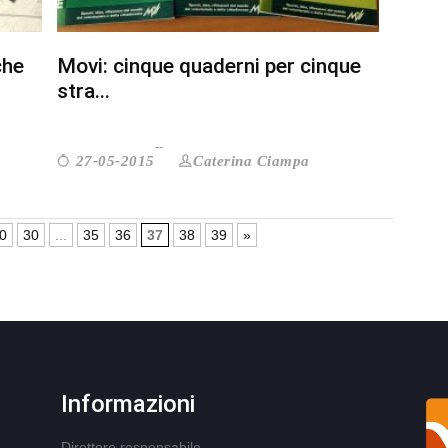
che
Movi: cinque quaderni per cinque
stra...
Caterina Ciampa
27-05-2015
0
30
...
35
36
37
38
39
»
Informazioni
Direttore responsabile