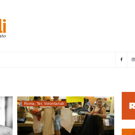
Roma
,
Ter
,
Volontariati