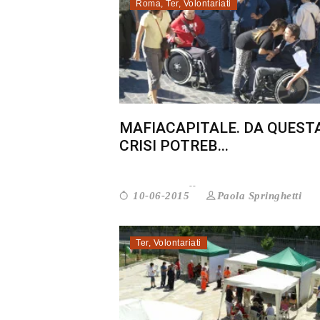
Roma
,
Ter
,
Volontariati
MAFIACAPITALE. DA QUEST
CRISI POTREB...
Paola Springhetti
10-06-2015
Ter
,
Volontariati