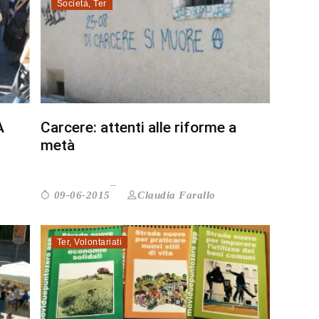
Società
,
Ter
A
Carcere: attenti alle riforme a
metà
Claudia Farallo
09-06-2015
Ter
,
Volontariati