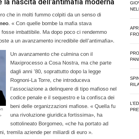
 e la nascita dell’antimafia moderna
GIO
NEL
ero che in molti fummo colpiti da un senso di
meo
. « Con quelle bombe la mafia stava
APR
 fosse imbattibile. Ma dopo poco ci rendemmo
FRO
oste a un avanzamento incredibile dell’antimafia».
PRO
Un avanzamento che culmina con il
PAN
Maxiprocesso a Cosa Nostra, ma che parte
dagli anni ’80, soprattutto dopo la legge
SPI
Rognoni-La Torre, che introduceva
RIL
l’associazione a delinquere di tipo mafioso nel
codice penale e il sequestro e la confisca dei
L’E
beni delle organizzazioni mafiose. « Quella fu
on
PRE
una rivoluzione giuridica fortissima», ha
»
sottolineato Borgomeo, «che ha portato ad
ni, tremila aziende per miliardi di euro ».