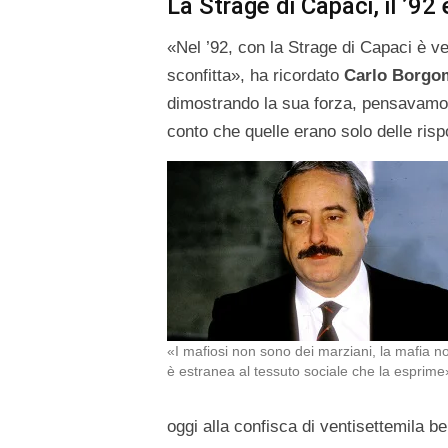
La Strage di Capaci, il ’92
«Nel ’92, con la Strage di Capaci è v
sconfitta», ha ricordato
Carlo Borgo
dimostrando la sua forza, pensavamo
conto che quelle erano solo delle risp
«I mafiosi non sono dei marziani, la mafia n
è estranea al tessuto sociale che la esprime
oggi alla confisca di ventisettemila be