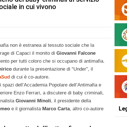
ociale in cui vivono
afia non è estranea al tessuto sociale che la
rage di Capaci il monito di
Giovanni Falcone
ento per tutti coloro che si occupano di antimafia.
hirico
durante la presentazione di “Under”, il
aSud
di cui è co-autore.
li spazi dell’Accademia Popolare dell’Antimafia e
superiore Enzo Ferrari, a discutere di baby criminali,
rnalista
Giovanni Minoli
, il presidente della
Le
omeo
e il giornalista
Marco Carta
, altro co-autore