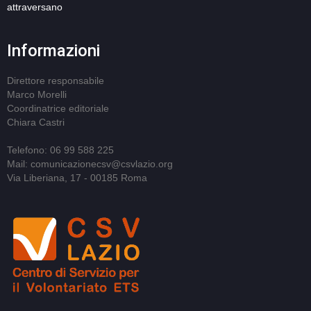
attraversano
Informazioni
Direttore responsabile
Marco Morelli
Coordinatrice editoriale
Chiara Castri
Telefono: 06 99 588 225
Mail: comunicazionecsv@csvlazio.org
Via Liberiana, 17 - 00185 Roma