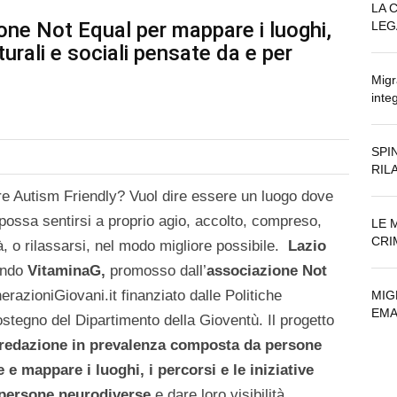
LA C
one Not Equal per mappare i luoghi,
LEG
ulturali e sociali pensate da e per
Migr
inte
SPI
RIL
e Autism Friendly? Vuol dire essere un luogo dove
 possa sentirsi a proprio agio, accolto, compreso,
LE 
CRI
à, o rilassarsi, nel modo migliore possibile.
Lazio
ando
VitaminaG,
promosso dall’
associazione Not
azioniGiovani.it finanziato dalle Politiche
MIG
EMA
ostegno del Dipartimento della Gioventù. Il progetto
redazione in prevalenza composta da persone
e mappare i luoghi, i percorsi e le iniziative
r persone neurodiverse
e dare loro visibilità.