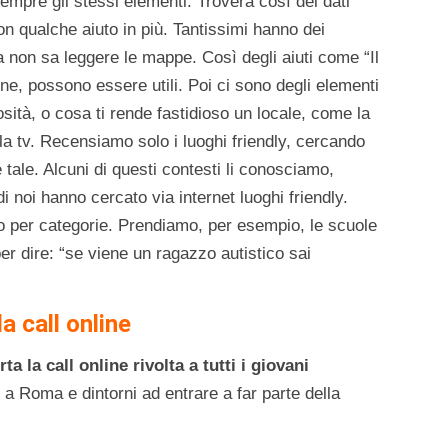
sempre gli stessi elementi. Troverà così dei dati
on qualche aiuto in più. Tantissimi hanno dei
a non sa leggere le mappe. Così degli aiuti come “Il
one, possono essere utili. Poi ci sono degli elementi
sità, o cosa ti rende fastidioso un locale, come la
lla tv. Recensiamo solo i luoghi friendly, cercando
tale. Alcuni di questi contesti li conosciamo,
i noi hanno cercato via internet luoghi friendly.
o per categorie. Prendiamo, per esempio, le scuole
 dire: “se viene un ragazzo autistico sai
a call online
rta la call online rivolta a tutti i giovani
 a Roma e dintorni ad entrare a far parte della