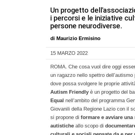
Un progetto dell'associazi
i percorsi e le iniziative c
persone neurodiverse.
di
Maurizio Ermisino
15 MARZO 2022
ROMA. Che cosa vuol dire oggi esser
un ragazzo nello spettro dell’autismo
dove possa svolgere le proprie attivit
Autism Friendly
è un progetto del b
Equal
nell’ambito del programma Gener
Giovanili della Regione Lazio con il s
si propone di
formare e avviare
una 
autistiche
allo scopo di
documentare 
culturali e sociali pensate da e pe