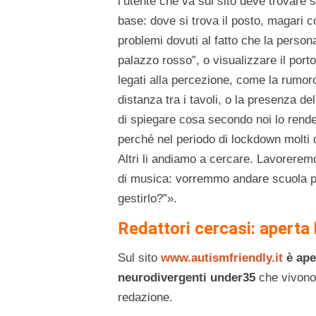
l’utente che va sul sito deve trovare 
base: dove si trova il posto, magari c
problemi dovuti al fatto che la person
palazzo rosso”, o visualizzare il port
legati alla percezione, come la rumoro
distanza tra i tavoli, o la presenza de
di spiegare cosa secondo noi lo rende 
perché nel periodo di lockdown molti d
Altri li andiamo a cercare. Lavorerem
di musica: vorremmo andare scuola per
gestirlo?”».
Redattori cercasi: aperta l
Sul sito
www.autismfriendly.it
è ape
neurodivergenti under35
che vivono
redazione.