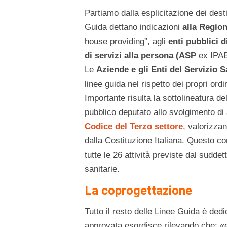
Partiamo dalla esplicitazione dei dest
Guida dettano indicazioni
alla Regio
house providing”, agli
enti pubblici 
di servizi alla persona (ASP
ex IPAB
Le
Aziende e gli Enti del Servizio S
linee guida nel rispetto dei propri ord
Importante risulta la sottolineatura de
pubblico deputato allo svolgimento di a
Codice del Terzo settore
, valorizzan
dalla Costituzione Italiana. Questo com
tutte le 26 attività previste dal suddett
sanitarie.
La coprogettazione
Tutto il resto delle Linee Guida è dedi
approvata esordisce rilevando che: «es