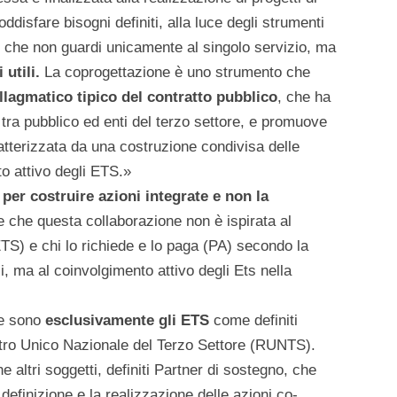
soddisfare bisogni definiti, alla luce degli strumenti
che non guardi unicamente al singolo servizio, ma
 utili.
La coprogettazione è uno strumento che
allagmatico tipico del contratto pubblico
, che ha
tra pubblico ed enti del terzo settore, e promuove
tterizzata da una costruzione condivisa delle
to attivo degli ETS.»
a
per costruire azioni integrate e non la
 che questa collaborazione non è ispirata al
 ETS) e chi lo richiede e lo paga (PA) secondo la
i, ma al coinvolgimento attivo degli Ets nella
ne sono
esclusivamente gli ETS
come definiti
gistro Unico Nazionale del Terzo Settore (RUNTS).
altri soggetti, definiti Partner di sostegno, che
 definizione e la realizzazione delle azioni co-