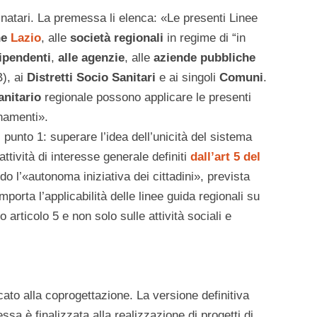
inatari. La premessa li elenca: «Le presenti Linee
ne
Lazio
, alle
società regionali
in regime di “in
dipendenti
,
alle agenzie
, alle
aziende pubbliche
), ai
Distretti Socio Sanitari
e ai singoli
Comuni
.
anitario
regionale possono applicare le presenti
inamenti».
l punto 1: superare l’idea dell’unicità del sistema
ttività di interesse generale definiti
dall’art 5 del
do l’«autonoma iniziativa dei cittadini», prevista
porta l’applicabilità delle linee guida regionali su
o articolo 5 e non solo sulle attività sociali e
cato alla coprogettazione. La versione definitiva
sa è finalizzata alla realizzazione di progetti di