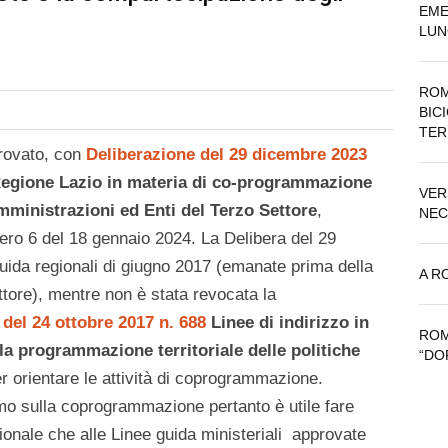
EME
LUN
ROM
BIC
TER
provato, con
Deliberazione del 29 dicembre 2023
Regione Lazio in materia di co-programmazione
VER
mministrazioni ed Enti del Terzo Settore
,
NEC
mero 6 del 18 gennaio 2024. La Delibera del 29
uida regionali di giugno 2017 (emanate prima della
A R
ttore), mentre non è stata revocata la
 del 24 ottobre 2017 n. 688
Linee di indirizzo in
ROM
lla programmazione territoriale delle politiche
“DO
er orientare le attività di coprogrammazione.
mo sulla coprogrammazione pertanto è utile fare
gionale che alle Linee guida ministeriali approvate