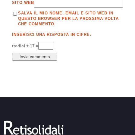
SITO WEB
SALVA IL MIO NOME, EMAIL E SITO WEB IN
QUESTO BROWSER PER LA PROSSIMA VOLTA
CHE COMMENTO.
INSERISCI UNA RISPOSTA IN CIFRE:
tredici + 17 =