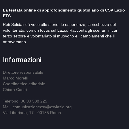
La testata online di approfondimento quotidiano di CSV Lazio
ETS
Reti Solidali dà voce alle storie, le esperienze, la ricchezza del
volontariato, con un focus sul Lazio. Racconta gli scenari in cui
terzo settore e volontariato si muovono e i cambiamenti che li
attraversano
Informazioni
Direttore responsabile
Marco Morelli
Coordinatrice editoriale
Chiara Castri
Telefono: 06 99 588 225
Mail: comunicazionecsv@csvlazio.org
Via Liberiana, 17 - 00185 Roma