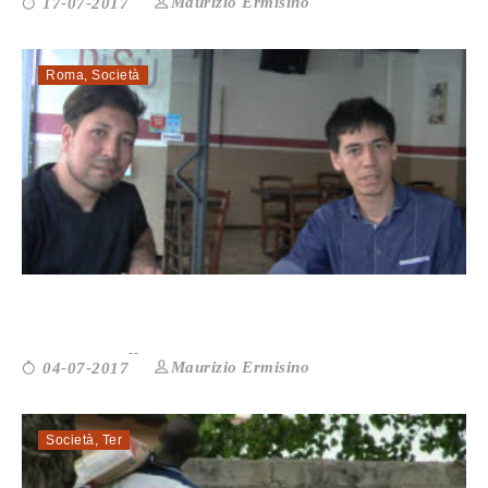
Maurizio Ermisino
17-07-2017
Roma
,
Società
PISÙ: PIZZA & SUSHI DALL’AFGHANI...
Maurizio Ermisino
04-07-2017
Società
,
Ter