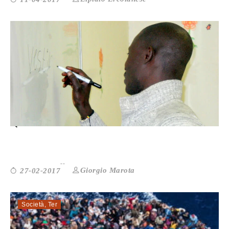
QUATTRO VERBI PERCHÈ L’IMMIGRAZ...
Giorgio Marota
27-02-2017
Società
,
Ter