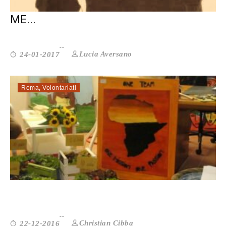
MINORI MIGRANTI: PIÙ VULNERABILI E
ME...
Lucia Aversano
24-01-2017
Roma
,
Volontariati
COSÌ L’ESERCITO DELLA SALVEZZA ...
Christian Cibba
22-12-2016