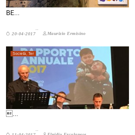
PIETRALATA INSIEME: LA RETE CHE FA
BE...
Maurizio Ermisino
20-04-2017
Società
,
Ter
RAPPORTO DEL CENTRO ASTALLI 2017.
...
Elpidio Ercolanese
11-04-2017