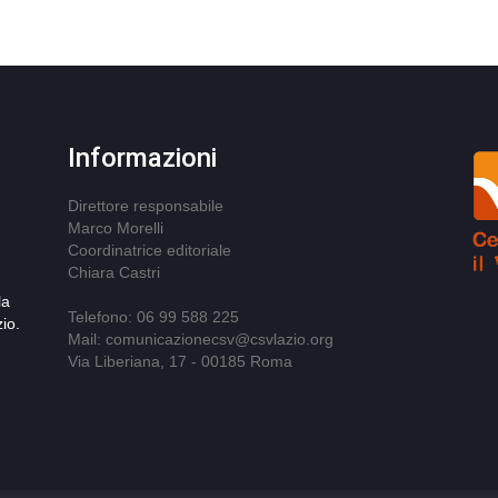
Informazioni
Direttore responsabile
Marco Morelli
Coordinatrice editoriale
Chiara Castri
la
Telefono: 06 99 588 225
io.
Mail: comunicazionecsv@csvlazio.org
Via Liberiana, 17 - 00185 Roma