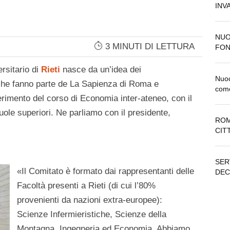
INV
NUO
3 MINUTI DI LETTURA
FON
ersitario di
Rieti
nasce da un’idea dei
Nuoc
i che fanno parte de La Sapienza di Roma e
come
erimento del corso di Economia inter-ateneo, con il
uole superiori. Ne parliamo con il presidente,
ROM
CIT
SER
«Il Comitato è formato dai rappresentanti delle
DEC
Facoltà presenti a Rieti (di cui l’80%
provenienti da nazioni extra-europee):
Scienze Infermieristiche, Scienze della
Montagna, Ingegneria ed Economia. Abbiamo