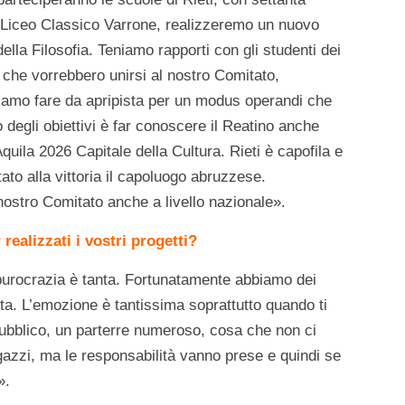
l Liceo Classico Varrone, realizzeremo un nuovo
lla Filosofia. Teniamo rapporti con gli studenti dei
a che vorrebbero unirsi al nostro Comitato,
diamo fare da apripista per un modus operandi che
Uno degli obiettivi è far conoscere il Reatino anche
quila 2026 Capitale della Cultura. Rieti è capofila e
ato alla vittoria il capoluogo abruzzese.
nostro Comitato anche a livello nazionale».
ealizzati i vostri progetti?
burocrazia è tanta. Fortunatamente abbiamo dei
ta. L’emozione è tantissima soprattutto quando ti
l pubblico, un parterre numeroso, cosa che non ci
azzi, ma le responsabilità vanno prese e quindi se
».