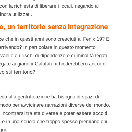
on la richiesta di liberare i locali, negando ai
inora utilizzati.
o, un territorio senza integrazione
ze che in questi anni sono cresciuti al Fenix 19? E
arrivando? In particolare in questo momento
ovanile e i rischi di dipendenze e criminalità legati
egate ai giardini Galafati richiederebbero ancor di
o sul territorio?
eda alla gentrificazione ha bisogno di spazi di
il modo per avvicinare narrazioni diverse del mondo,
 incontrarsi tra età diverse e poter essere accolti
à e in una scuola che troppo spesso premiano chi
gno.