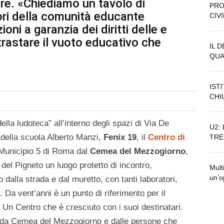
ere. «Chiediamo un tavolo di
PRO
tori della comunità educante
CIV
ioni a garanzia dei diritti delle e
trastare il vuoto educativo che
IL 
QUA
IST
CHI
la ludoteca” all’interno degli spazi di Via De
U2:
 della scuola Alberto Manzi,
Fenix 19
, il
Centro di
TRE
 Municipio 5 di Roma dal
Cemea del Mezzogiorno
,
 del Pigneto un luogo protetto di incontro,
Mult
un’o
 dalla strada e dal muretto, con tanti laboratori,
2. Da vent’anni è un punto di riferimento per il
o. Un Centro che è cresciuto con i suoi destinatari.
usi da Cemea del Mezzogiorno e dalle persone che