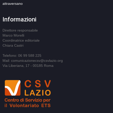
attraversano
Informazioni
Direttore responsabile
Marco Morelli
Coordinatrice editoriale
Chiara Castri
Telefono: 06 99 588 225
Mail: comunicazionecsv@csvlazio.org
Via Liberiana, 17 - 00185 Roma