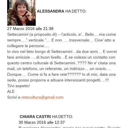
ALESSANDRA
HA DETTO:
27 Marzo 2016 alle 21:38
Settecamini (a proposito di) – l’articolo..e’.. Bello….ma come
sempre….”.verticale.”… E non …..trasversale… Cioe’ atto a
collegare le persone….
Io vivo nel lieto borgo di Settecamini…da due anni… E vorrei
fare amicizie ….di buon livello…E se volessi un contatto con
questo centro culturale di Settecamini..???? Nn e’ citata una
mail, un telefono, un referente, un indirizzo… un orario….
Dunque…. Come si fa a fare rete?????? Io di mio, data una
sede, posso proporre e attuare interessanti progetti….!!!
Ti/vi aspetto!
ALE
Scrivi a
retecultura@gmail.com
CHIARA CASTRI
HA DETTO:
30 Marzo 2016 alle 12:37
Buongiorno Alessandra, grazie per averci scritto. Questo