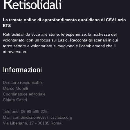
La testata online di approfondimento quotidiano di CSV Lazio
ETS
Reti Solidali dà voce alle storie, le esperienze, la ricchezza del
volontariato, con un focus sul Lazio. Racconta gli scenari in cui
terzo settore e volontariato si muovono e i cambiamenti che li
attraversano
Informazioni
Direttore responsabile
Marco Morelli
Coordinatrice editoriale
Chiara Castri
Telefono: 06 99 588 225
Mail: comunicazionecsv@csvlazio.org
Via Liberiana, 17 - 00185 Roma