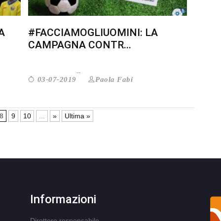
A
#FACCIAMOGLIUOMINI: LA
CAMPAGNA CONTR...
Paola Fabi
03-07-2019
8
9
10
...
»
Ultima »
Informazioni
Direttore responsabile