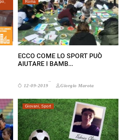
ppo
,
Roma
ECCO COME LO SPORT PUÒ
AIUTARE I BAMB...
Giorgio Marota
12-09-2019
Giovani
,
Sport