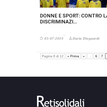
DONNE E SPORT: CONTRO L
DISCRIMINAZI...
Ilaria Dioguardi
05-07-2019
Pagina 8 di 12
« Prima
«
...
6
7