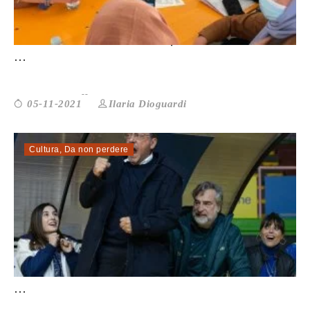
LE CICLISTE AFGHANE, IN CERCA DI UNA
...
Ilaria Dioguardi
05-11-2021
Cultura
,
Da non perdere
CRAZY FOR FOOTBALL: NEL CALCIO CI SI
...