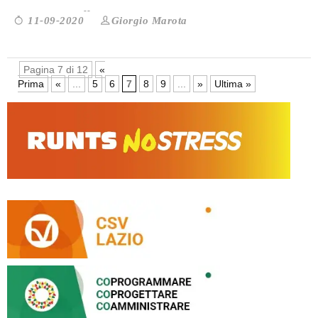
Giorgio Marota
11-09-2020
Pagina 7 di 12
«
Prima
«
...
5
6
7
8
9
...
»
Ultima »