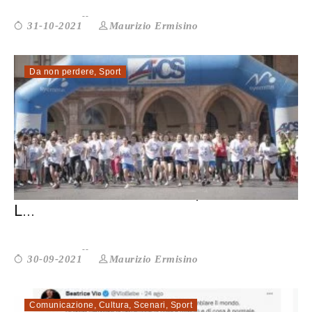
Maurizio Ermisino
31-10-2021
Da non perdere
,
Sport
PIÙ SPORT PER LE DONNE, E PER TUTTA
L...
Maurizio Ermisino
30-09-2021
Comunicazione
,
Cultura
,
Scenari
,
Sport