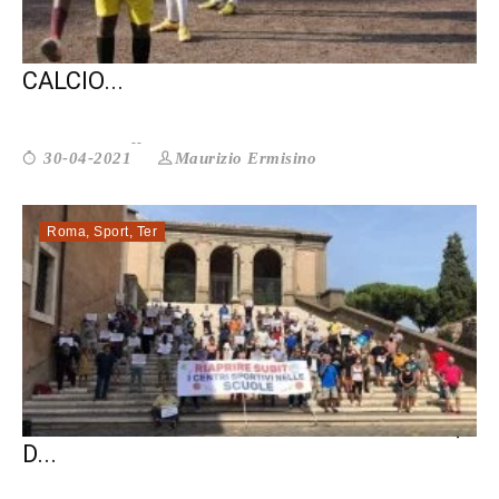
LIBERI NANTES AGLI EUROPEI: IL
CALCIO...
Maurizio Ermisino
30-04-2021
Roma
,
Sport
,
Ter
CHE FINE HA FATTO LO SPORT DI BASE,
D...