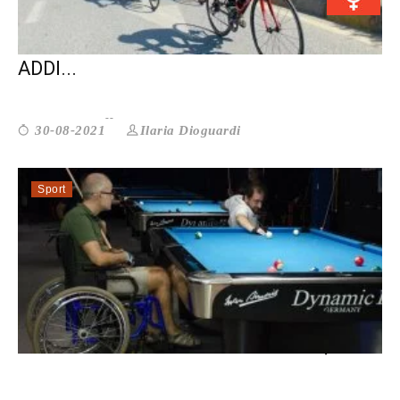
LA PAURA DELLE CICLISTE AFGHANE:
ADDI...
Ilaria Dioguardi
30-08-2021
Sport
DISABILI. IL BILIARDO È PER TUTTI, E ...