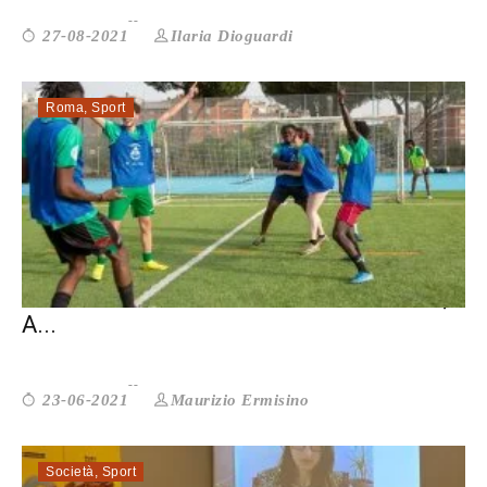
Ilaria Dioguardi
27-08-2021
Roma
,
Sport
FOOTBALL3: L’ALTRO LATO DEL CALCIO,
A...
Maurizio Ermisino
23-06-2021
Società
,
Sport