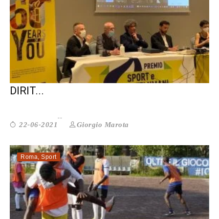
GRANDE È LO SPORT CHE DIFENDE I
DIRIT...
Giorgio Marota
22-06-2021
Roma
,
Sport