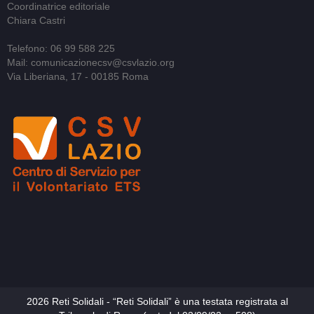
Coordinatrice editoriale
Chiara Castri
Telefono: 06 99 588 225
Mail: comunicazionecsv@csvlazio.org
Via Liberiana, 17 - 00185 Roma
2026 Reti Solidali - “Reti Solidali” è una testata registrata al