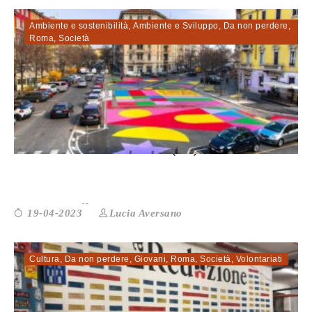
Ambiente e sostenibilità
,
Ambiente e Sviluppo
,
Da non perdere
,
Roma
,
Società
ROMA: UNA MOBILITÀ (IM)POSSIBILE
Lucia Aversano
19-04-2023
Cultura
,
Da non perdere
,
Giovani
,
Roma
,
Società
,
Volontariati