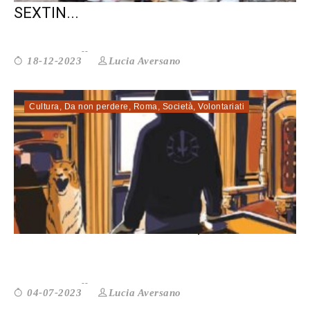
SEXTIN...
Lucia Aversano
18-12-2023
Cultura
,
Da non perdere
,
Roma
,
Società
,
Volontariati
LABORATORIO CRIMINALE, L’ASCESA...
Lucia Aversano
04-07-2023