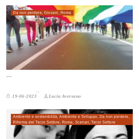
Da non perdere
,
Giovani
,
Roma
SERVIZIO CIVILE UNIVERSALE: LE SFIDE
...
Lucia Aversano
19-06-2023
Ambiente e sostenibilità
,
Ambiente e Sviluppo
,
Da non perdere
,
Riforma del Terzo Settore
,
Roma
,
Scenari
,
Terzo Settore