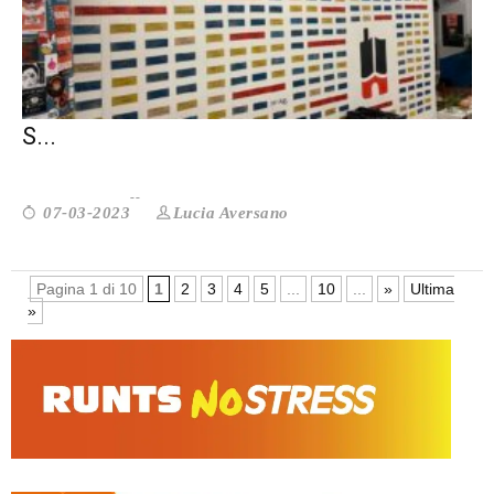
ROMA. IL VILLAGGIO DELLA PACE SI FA
S...
Lucia Aversano
07-03-2023
Pagina 1 di 10
1
2
3
4
5
...
10
...
»
Ultima
»