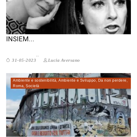
PROFIT E NON PROFIT: COSTRUIRE
INSIEM...
Lucia Aversano
31-05-2023
Ambiente e sostenibilità
,
Ambiente e Sviluppo
,
Da non perdere
,
Roma
,
Società
ROMA, DIRITTO ALL’ABITARE: LUCI ED