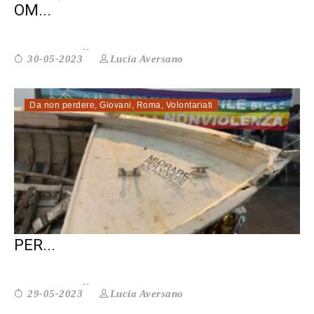
OM...
Lucia Aversano
30-05-2023
Da non perdere
,
Giovani
,
Roma
,
Volontariati
50 ANNI DI OBIEZIONE DI COSCIENZA
PER...
Lucia Aversano
29-05-2023