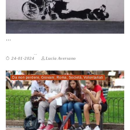
SESSUALITÀ E DISABILITÀ: UNA RICERCA
...
Lucia Aversano
24-01-2024
Da non perdere
,
Giovani
,
Roma
,
Società
,
Volontariati
EDUCAZIONE E CONSAPEVOLEZZA AL