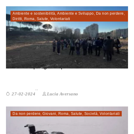
Ambiente e sostenibilità
,
Ambiente e Sviluppo
,
Da non perdere
,
Diritti
,
Roma
,
Salute
,
Volontariati
WE-Z: un progetto per il benessere em...
Lucia Aversano
27-02-2024
Da non perdere
,
Giovani
,
Roma
,
Salute
,
Società
,
Volontariati