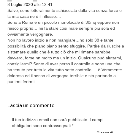
Rispondi
8 Luglio 2020 alle 12:41
Salve, sono letteralmente schiacciata dalla vita senza forze e
la mia casa ne è il riflesso….
Sono a Roma è un piccolo monolocale di 30mq eppure non
riesco proprio….mi fa stare così male sempre più sola ed
ovviamente vergognare.
Non ho lavoro inizio a non mangiare…ho solo 38 e tante
possibilità che piano piano sento sfuggire. Partire da riuscire a
sistemare quello che è tutto ciò che mi rimane sarebbe
davvero, forse nn molto ma un inizio. Qualcuno può aiutarmi,
consigliarmi? Sento di aver perso il controllo e sono una che
ha tenuto per tutta la vita tutto sotto controllo…. è Veramente
doloroso ed il senso di vergogna terribile e sta portando a
punirmi ferirmi
Lascia un commento
Il tuo indirizzo email non sarà pubblicato.
I campi
obbligatori sono contrassegnati
*
Rispondi