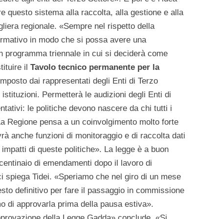
e questo sistema alla raccolta, alla gestione e alla
gliera regionale. «Sempre nel rispetto della
nformativo in modo che si possa avere una
 un programma triennale in cui si deciderà come
ituire il
Tavolo tecnico permanente per la
mposto dai rappresentati degli Enti di Terzo
stituzioni. Permetterà le audizioni degli Enti di
tivi: le politiche devono nascere da chi tutti i
 La Regione pensa a un coinvolgimento molto forte
vrà anche funzioni di monitoraggio e di raccolta dati
 impatti di queste politiche». La legge è a buon
entinaio di emendamenti dopo il lavoro di
ci spiega Tidei. «Speriamo che nel giro di un mese
sto definitivo per fare il passaggio in commissione
mo di approvarla prima della pausa estiva».
approvazione della Legge Gadda» conclude. «Si