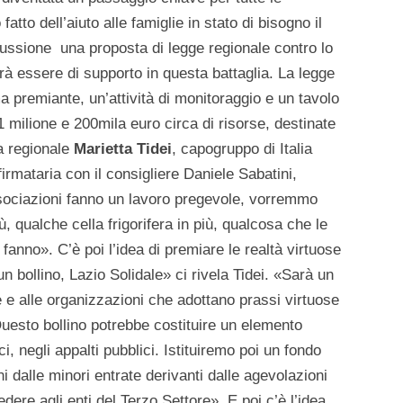
atto dell’aiuto alle famiglie in stato di bisogno il
cussione una proposta di legge regionale contro lo
rà essere di supporto in questa battaglia. La legge
a premiante, un’attività di monitoraggio e un tavolo
milione e 200mila euro circa di risorse, destinate
ra regionale
Marietta Tidei
, capogruppo di Italia
irmataria con il consigliere Daniele Sabatini,
associazioni fanno un lavoro pregevole, vorremmo
, qualche cella frigorifera in più, qualcosa che le
e fanno». C’è poi l’idea di premiare le realtà virtuose
 bollino, Lazio Solidale» ci rivela Tidei. «Sarà un
 e alle organizzazioni che adottano prassi virtuose
 Questo bollino potrebbe costituire un elemento
i, negli appalti pubblici. Istituiremo poi un fondo
i dalle minori entrate derivanti dalle agevolazioni
ere agli enti del Terzo Settore». E poi c’è l’idea