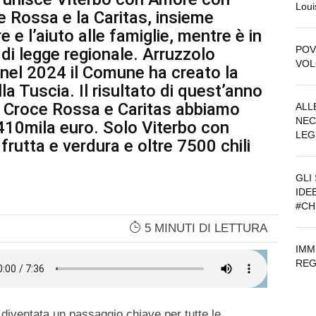
Loui
ce Rossa e la Caritas, insieme
 e l’aiuto alle famiglie, mentre è in
POV
di legge regionale. Arruzzolo
VOL
 nel 2024 il Comune ha creato la
lla Tuscia. Il risultato di quest’anno
a Croce Rossa e Caritas abbiamo
ALL
NEC
 410mila euro. Solo Viterbo con
LEG
 frutta e verdura e oltre 7500 chili
GLI
IDEE
#CH
5 MINUTI DI LETTURA
IMM
REG
 diventata un passaggio chiave per tutte le