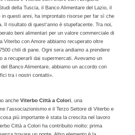
tudi della Tuscia, il Banco Alimentare del Lazio, il
in questi anni, ha improntato risorse per far sì che
a. Il risultato di quest’anno è stupefacente. Tra noi,
rato beni alimentari per un valore commerciale di
da Viterbo con Amore abbiamo recuperato oltre
re 7500 chili di pane. Ogni sera andiamo a prendere
mo a recuperarli dai supermercati. Avevamo un
to del Banco Alimentare, abbiamo un accordo con
i tra i nostri contatti».
nno anche
Viterbo Città a Colori
, una
 l’associazionismo e il Terzo Settore di Viterbo e
 cosa più importante è stata la crescita nel lavoro
terbo Città a Colori ha contribuito molto: prima
senza trovare un ponte. Altro elemento è la