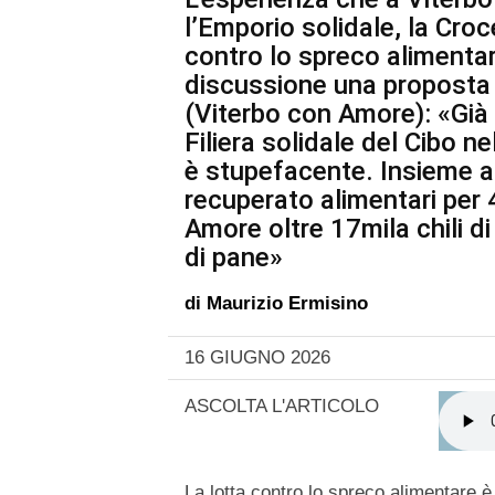
l’Emporio solidale, la Cro
contro lo spreco alimentare
discussione una proposta 
(Viterbo con Amore): «Già
Filiera solidale del Cibo ne
è stupefacente. Insieme 
recuperato alimentari per
Amore oltre 17mila chili di
di pane»
di
Maurizio Ermisino
16 GIUGNO 2026
ASCOLTA L'ARTICOLO
La lotta contro lo spreco alimentare è