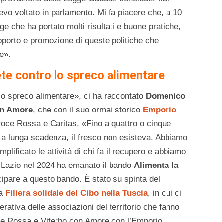
vevo voltato in parlamento. Mi fa piacere che, a 10
gge che ha portato molti risultati e buone pratiche,
porto e promozione di queste politiche che
e».
ete contro lo spreco alimentare
lo spreco alimentare», ci ha raccontato
Domenico
on Amore
, che con il suo ormai storico
Emporio
oce Rossa e Caritas. «Fino a quattro o cinque
 a lunga scadenza, il fresco non esisteva. Abbiamo
ificato le attività di chi fa il recupero e abbiamo
 Lazio nel 2024 ha emanato il bando
Alimenta la
cipare a questo bando. È stato su spinta del
la
Filiera solidale del Cibo nella Tuscia
, in cui ci
perativa delle associazioni del territorio che fanno
ce Rossa e Viterbo con Amore con l’Emporio