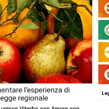
entare l’esperienza di
Le
legge regionale
o unisce Viterbo con Amore con