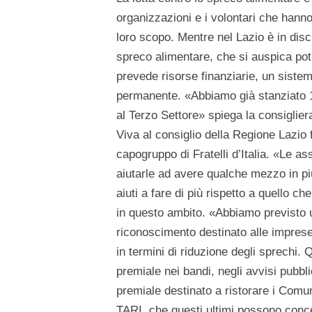
organizzazioni e i volontari che hanno f
loro scopo. Mentre nel Lazio è in dis
spreco alimentare, che si auspica pot
prevede risorse finanziarie, un sistem
permanente. «Abbiamo già stanziato 1 
al Terzo Settore» spiega la consiglie
Viva al consiglio della Regione Lazio f
capogruppo di Fratelli d’Italia. «Le 
aiutarle ad avere qualche mezzo in più
aiuti a fare di più rispetto a quello ch
in questo ambito. «Abbiamo previsto un
riconoscimento destinato alle imprese
in termini di riduzione degli sprechi.
premiale nei bandi, negli avvisi pubblic
premiale destinato a ristorare i Comun
TARI, che questi ultimi possono conced