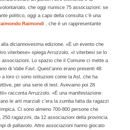
volontariato, che oggi riunisce 75 associazioni: se
nte politico, oggi a capo della consulta c’è una
aimondo Raimondi
, che è un rappresentante
ai alla diciannovesima edizione. «È un evento che
tivo viterbese» spiega Arruzzolo. «I viterbesi se lo
e associazioni. Lo spazio che il Comune ci mette a
bano di Valle Favl. Quest’anno erano presenti 48
 a loro ci sono istituzioni come la Asl, che ha
nfettive, per una serie di test. Avevamo poi 28
lletti» racconta Arruzzolo. «È una manifestazione
vano le arti marziali c’era la zumba fatta da ragazzi
ralimpica. Ci sono almeno 700-800 persone che
i, 250 ragazzini, da 12 associazioni della provincia
mpi di pallavolo. Altre associazioni hanno giocato