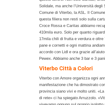
Solidale, ma anche l’Università degli S
Comune di Viterbo, la ASL. Il Comune 
questa filiera non resti solo sulla cart
Croce Rossa e Caritas abbiamo recupe
410mila euro. Solo per quanto riguar
17mila chili di frutta e verdura e olt
pane e cornetti e ogni mattina andia
accordo con Lidl e ora grazie all’aiu
Pewex. Abbiamo anche 3 bar e 3 panific
Viterbo Città a Colori
Viterbo con Amore organizza ogni a
manifestazione che ha dimostrato come
provincia siano vivi e molto uniti. «La
di rete» ci ha spiegato Arruzzolo. «Vi
vivevamo ognuno sul proprio isolotto 