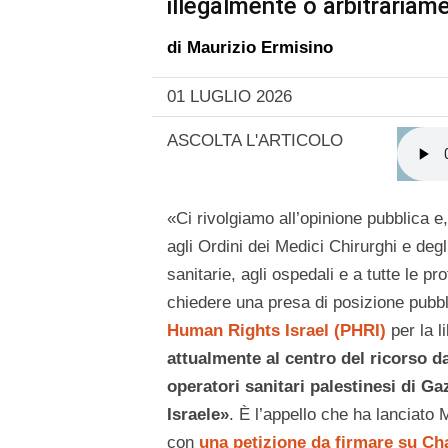
illegalmente o arbitrariam
di
Maurizio Ermisino
01 LUGLIO 2026
ASCOLTA L'ARTICOLO
«Ci rivolgiamo all’opinione pubblica e,
agli Ordini dei Medici Chirurghi e degli
sanitarie, agli ospedali e a tutte le pr
chiedere una presa di posizione pubbl
Human Rights Israel (PHRI)
per la 
attualmente al centro del ricorso da
operatori sanitari palestinesi di G
Israele»
. È l’appello che ha lanciat
con
una petizione da firmare su Ch