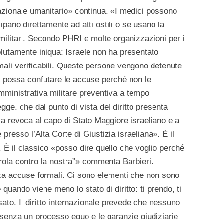
rnazionale umanitario» continua. «I medici possono
ipano direttamente ad atti ostili o se usano la
à militari. Secondo PHRI e molte organizzazioni per i
olutamente iniqua: Israele non ha presentato
ali verificabili. Queste persone vengono detenute
a possa confutare le accuse perché non le
mministrativa militare preventiva a tempo
gge, che dal punto di vista del diritto presenta
la revoca al capo di Stato Maggiore israeliano e a
 presso l’Alta Corte di Giustizia israeliana». È il
. È il classico «posso dire quello che voglio perché
rola contro la nostra”» commenta Barbieri.
 accuse formali. Ci sono elementi che non sono
quando viene meno lo stato di diritto: ti prendo, ti
sato. Il diritto internazionale prevede che nessuno
enza un processo equo e le garanzie giudiziarie