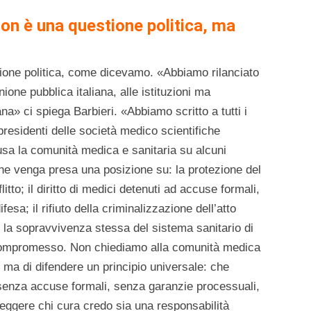
non è una questione politica, ma
izione politica, come dicevamo. «Abbiamo rilanciato
ione pubblica italiana, alle istituzioni ma
na» ci spiega Barbieri. «Abbiamo scritto a tutti i
 presidenti delle società medico scientifiche
usa la comunità medica e sanitaria su alcuni
che venga presa una posizione su: la protezione del
itto; il diritto di medici detenuti ad accuse formali,
esa; il rifiuto della criminalizzazione dell’atto
 e la sopravvivenza stessa del sistema sanitario di
ompromesso. Non chiediamo alla comunità medica
o, ma di difendere un principio universale: che
enza accuse formali, senza garanzie processuali,
teggere chi cura credo sia una responsabilità