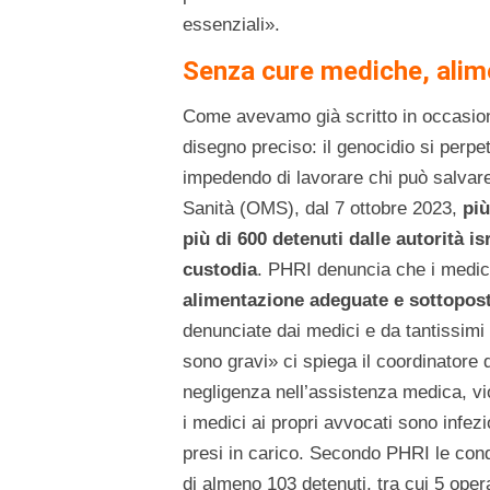
essenziali».
Senza cure mediche, alime
Come avevamo già scritto in occasione
disegno preciso: il genocidio si perpe
impedendo di lavorare chi può salvare
Sanità (OMS), dal 7 ottobre 2023,
più
più di 600 detenuti dalle autorità is
custodia
. PHRI denuncia che i medici
alimentazione adeguate e sottoposti
denunciate dai medici e da tantissimi a
sono gravi» ci spiega il coordinatore
negligenza nell’assistenza medica, vio
i medici ai propri avvocati sono infez
presi in carico. Secondo PHRI le cond
di almeno 103 detenuti, tra cui 5 opera