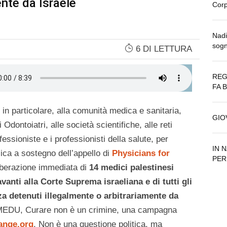
ente da Israele
Corp
Nadi
sogn
6 DI LETTURA
REG
FA 
 in particolare, alla comunità medica e sanitaria,
GIO
 Odontoiatri, alle società scientifiche, alle reti
ofessioniste e i professionisti della salute, per
IN 
ica a sostegno dell’appello di
Physicians for
PER
liberazione immediata di
14 medici palestinesi
vanti alla Corte Suprema israeliana e di tutti gli
aza detenuti illegalmente o arbitrariamente da
o MEDU, Curare non è un crimine, una campagna
ange.org
. Non è una questione politica, ma