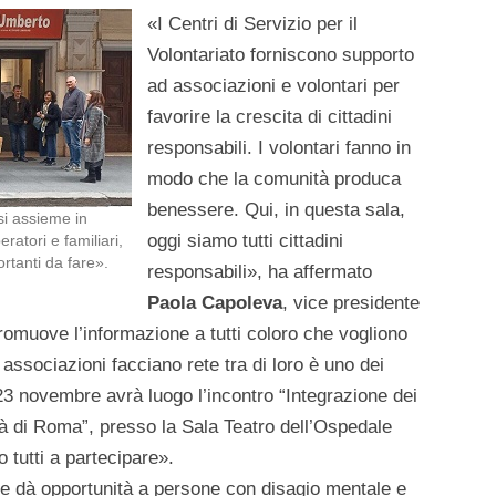
«I Centri di Servizio per il
Volontariato forniscono supporto
ad associazioni e volontari per
favorire la crescita di cittadini
responsabili. I volontari fanno in
modo che la comunità produca
benessere. Qui, in questa sala,
si assieme in
oggi siamo tutti cittadini
ratori e familiari,
rtanti da fare».
responsabili», ha affermato
Paola Capoleva
, vice presidente
romuove l’informazione a tutti coloro che vogliono
e associazioni facciano rete tra di loro è uno dei
o 23 novembre avrà luogo l’incontro “Integrazione dei
ttà di Roma”, presso la Sala Teatro dell’Ospedale
o tutti a partecipare».
e dà opportunità a persone con disagio mentale e