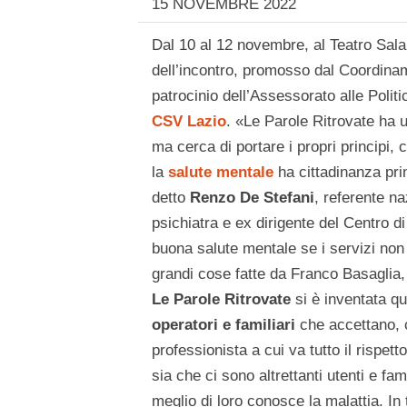
15 NOVEMBRE 2022
Dal 10 al 12 novembre, al Teatro Sal
dell’incontro, promosso dal Coordin
patrocinio dell’Assessorato alle Polit
CSV Lazio
. «Le Parole Ritrovate ha u
ma cerca di portare i propri principi, 
la
salute mentale
ha cittadinanza prin
detto
Renzo De Stefani
, referente n
psichiatra e ex dirigente del Centro d
buona salute mentale se i servizi non ci
grandi cose fatte da Franco Basaglia, 
Le Parole Ritrovate
si è inventata q
operatori e familiari
che accettano, c
professionista a cui va tutto il rispett
sia che ci sono altrettanti utenti e f
meglio di loro conosce la malattia. In t