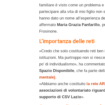
familiare è visto come un problema e
partecipare alla vita di mio figlio non
hanno dato un nome all’esperienza del 
affermato
Maria Grazia Fanfarillo
, p
Frosinone.
L’importanza delle reti
«Credo che solo costituendo reti ben i
istituzioni. Ma purtroppo non si riesc
po’ di individualismo», ha commenta
Spazio Disponibile
, che fa parte del
mentale)
.
«Abbiamo anche costituito
la rete A
associazioni di volontariato riguar
supporto di CSV Lazio
».