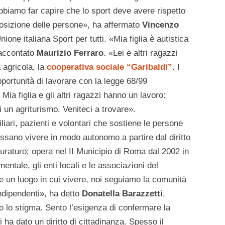
bbiamo far capire che lo sport deve avere rispetto
sposizione delle persone», ha affermato
Vincenzo
Unione italiana Sport per tutti. «Mia figlia è autistica
 raccontato
Maurizio Ferraro
. «Lei e altri ragazzi
a agricola, la
cooperativa sociale “Garibaldi”
. I
portunità di lavorare con la legge 68/99
Mia figlia e gli altri ragazzi hanno un lavoro:
 un agriturismo. Veniteci a trovare».
iari, pazienti e volontari che sostiene le persone
ssano vivere in modo autonomo a partire dal diritto
uraturo; opera nel II Municipio di Roma dal 2002 in
entale, gli enti locali e le associazioni del
ere un luogo in cui vivere, noi seguiamo la comunità
indipendenti», ha detto
Donatella Barazzetti
,
o lo stigma. Sento l’esigenza di confermare la
i ha dato un diritto di cittadinanza. Spesso il