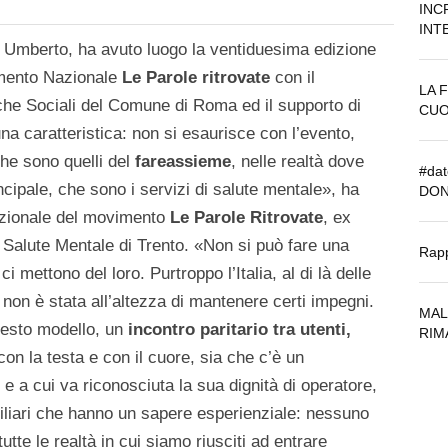
INC
INT
a Umberto, ha avuto luogo la ventiduesima edizione
amento Nazionale
Le Parole ritrovate
con il
LA 
iche Sociali del Comune di Roma ed il supporto di
CUO
na caratteristica: non si esaurisce con l’evento,
che sono quelli del
fareassieme
, nelle realtà dove
#da
cipale, che sono i servizi di salute mentale», ha
DO
azionale del movimento
Le Parole Ritrovate
, ex
i Salute Mentale di Trento. «Non si può fare una
Rapp
 mettono del loro. Purtroppo l’Italia, al di là delle
non è stata all’altezza di mantenere certi impegni.
MAL
uesto modello, un
incontro paritario tra utenti,
RIM
on la testa e con il cuore, sia che c’è un
o e a cui va riconosciuta la sua dignità di operatore,
amiliari che hanno un sapere esperienziale: nessuno
utte le realtà in cui siamo riusciti ad entrare