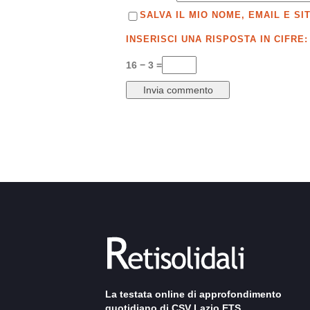
SALVA IL MIO NOME, EMAIL E 
INSERISCI UNA RISPOSTA IN CIFRE:
16 − 3 =
La testata online di approfondimento
quotidiano di CSV Lazio ETS