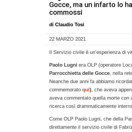
Gocce, ma un infarto lo ha
commossi
di
Claudio Tosi
22 MARZO 2021
Il Servizio civile è un’esperienza di v
Paolo Lugni
era OLP (operatore Locale
Parrocchietta delle Gocce
, nella re
Neanche due anni fa abbiamo ricordat
commemorato
qui
)
, che aveva appena
aveva commentato quella morte con a
ricerca così drammaticamente interro
Come OLP Paolo Lugni, che della Parr
direttamente il servizio civile di Fabriz