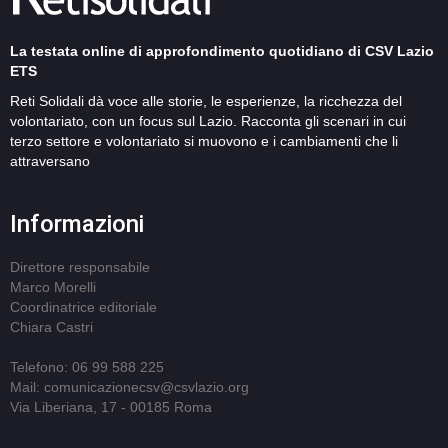
La testata online di approfondimento quotidiano di CSV Lazio
ETS
Reti Solidali dà voce alle storie, le esperienze, la ricchezza del
volontariato, con un focus sul Lazio. Racconta gli scenari in cui
terzo settore e volontariato si muovono e i cambiamenti che li
attraversano
Informazioni
Direttore responsabile
Marco Morelli
Coordinatrice editoriale
Chiara Castri
Telefono: 06 99 588 225
Mail: comunicazionecsv@csvlazio.org
Via Liberiana, 17 - 00185 Roma