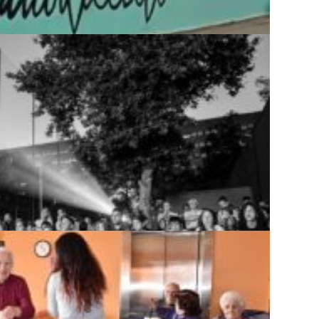
A TERRA. LE MAF...
munità