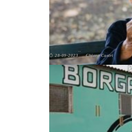
Ambiente e sostenibilità
,
Ambiente e Sviluppo
AUSER LAZIO: LAVORARE
Chiara Castri
28-09-2023
Da non perdere
,
Giovani
,
Roma
,
Società
,
Volo
ROMA. POLI CIVICI, LA PE