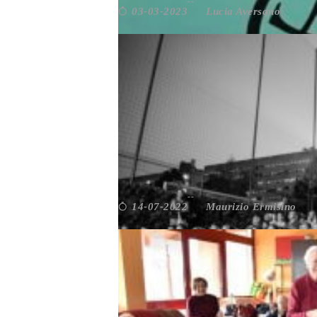
Lucia Aversano
03-03-2023
Da non perdere
,
Roma
,
Scenari
,
Società
LIBERO CINEMA IN LIBER
Maurizio Ermisino
14-07-2022
Cultura
,
Da non perdere
,
Giovani
,
Spazi e Co