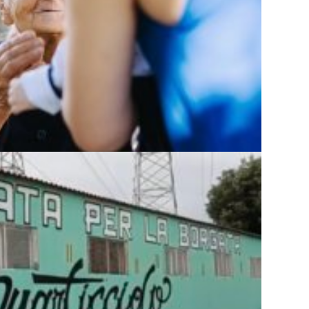
,
Da non perdere
,
Roma
,
Società
 A UN GRANDE CAN...
ntariati
RIFERIA CHE S...