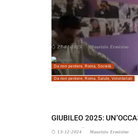
PER L’ANNO GIUBILARE A
Maurizio Ermisino
27-01-2025
Da non perdere
,
Roma
,
Società
Da non perdere
,
Roma
,
Salute
,
Volontariati
GIUBILEO 2025: UN’OCCA
Maurizio Ermisino
13-12-2024