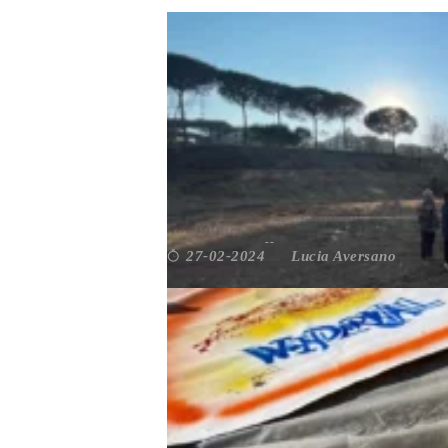
WE-Z: un progetto per il b
Lucia Aversano
27-02-2024
Ambiente e sostenibilità
,
Ambiente e Sviluppo