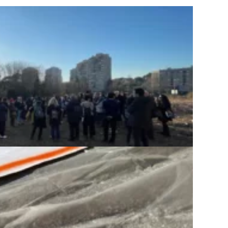
enessere em...
,
Da non perdere
,
Diritti
,
Roma
,
Salute
,
Volontariati