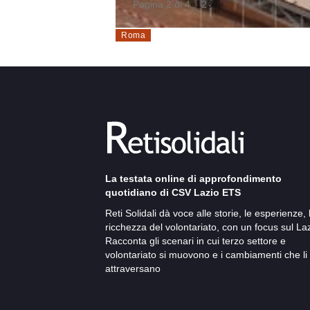
Pagina 2 di 4
«
1
2
3
4
»
Roma
La testata online di approfondimento
quotidiano di CSV Lazio ETS
Reti Solidali dà voce alle storie, le esperienze, 
ricchezza del volontariato, con un focus sul Laz
Racconta gli scenari in cui terzo settore e
volontariato si muovono e i cambiamenti che li
attraversano