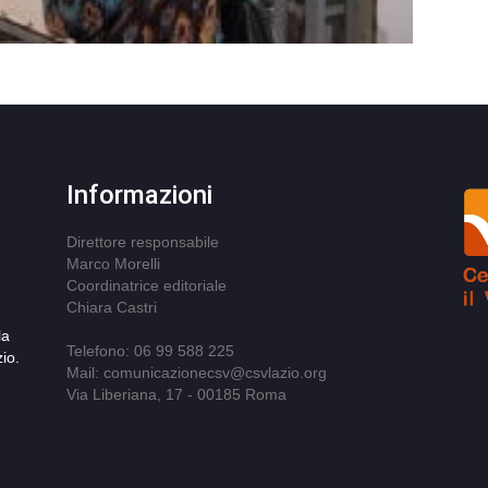
Informazioni
Direttore responsabile
Marco Morelli
Coordinatrice editoriale
Chiara Castri
la
Telefono: 06 99 588 225
io.
Mail: comunicazionecsv@csvlazio.org
Via Liberiana, 17 - 00185 Roma