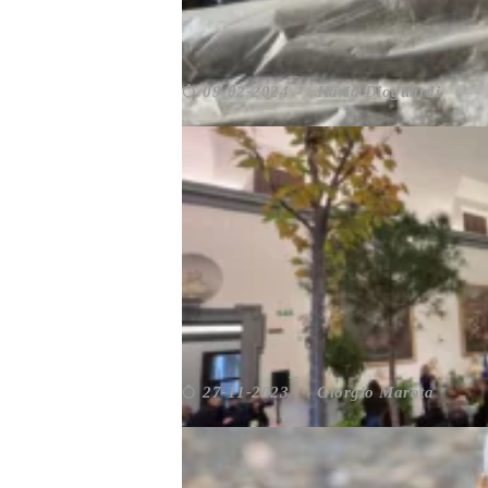
WONDERWALL: A ROMA U
Ilaria Dioguardi
09-02-2024
Cultura
,
Da non perdere
,
Giovani
,
Roma
,
Volon
STATI GENERALI DEL VER
Giorgio Marota
27-11-2023