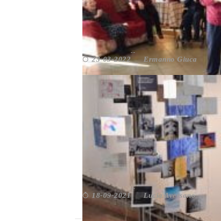
IL FUTURO DI ROMA SI FA
Ermanno Giuca
23-03-2022
Da non perdere
,
Roma
,
Volontariati
ROMA. IL MITREO SI SA
Lucia Aversano
18-09-2021