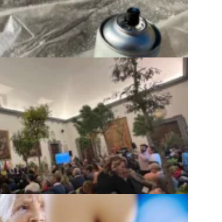
N ATLANTE URBANO ...
tariati
DE: UNA ROMA PI...