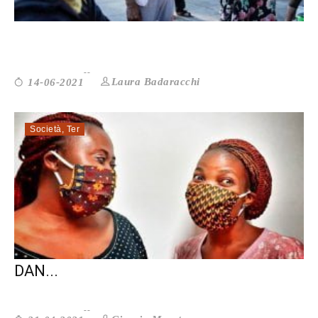
L’IMMIGRAZIONE “SOSPESA&#...
Laura Badaracchi
14-06-2021
Società
,
Ter
RIFUGIATI: IL CLIMA OSTILE FA PIÙ
DAN...