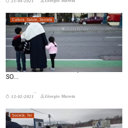
Giorgio Marota
21-04-2021
Cultura
,
Salute
,
Società
LA TRAPPOLA DEL VIRUS, CHE CATTURA
SO...
Giorgio Marota
12-02-2021
Società
,
Ter