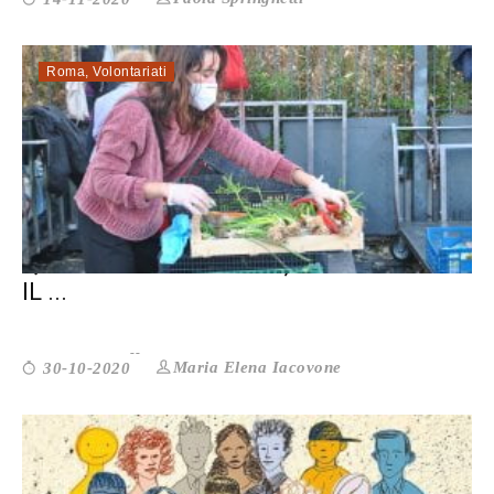
Roma
,
Volontariati
QUELLI DI REFOODGEES, CHE SALVANO
IL ...
Maria Elena Iacovone
30-10-2020