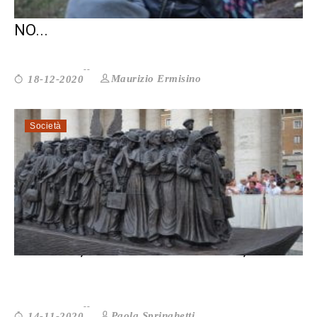
LA ROTTA BALCANICA: I MIGRANTI CHE
NO...
Maurizio Ermisino
18-12-2020
Società
A SAMOS, L’ISOLA DEI PROFUGHI, ...
Paola Springhetti
14-11-2020