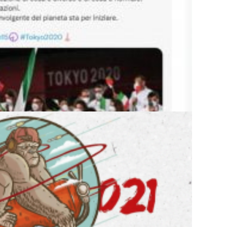
N LA RETORICA D...
IZE QUEST’...