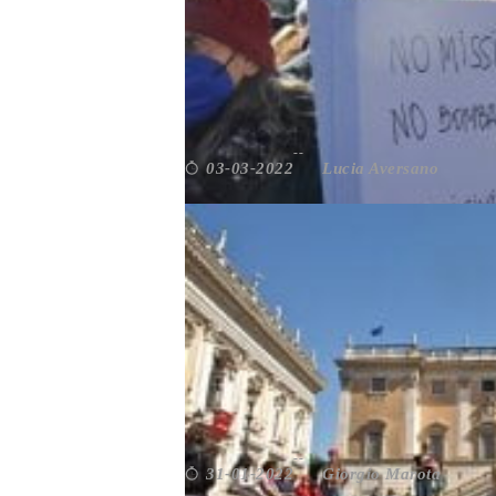
EMERGENZA UCRAINA: RO
Lucia Aversano
03-03-2022
Mondo
,
Roma
ROMA. LE ASSOCIAZIONI
Giorgio Marota
31-01-2022