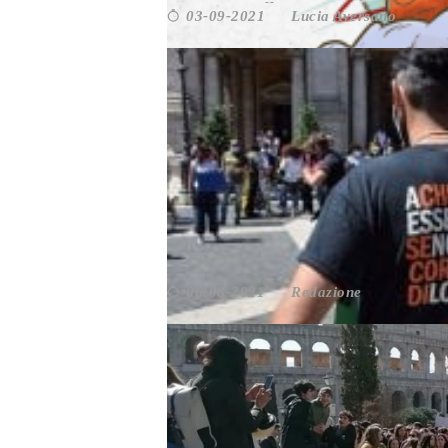
Lucia Aversano
03-09-2021
Roma
PERCHÈ ROMA NON ATTIV
Redazione
06-08-2021
Roma
,
Ter