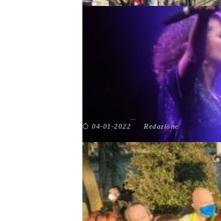
Roma
,
Volontariati
L’APPELLO DI ARCI ROMA 
Redazione
04-01-2022
Cultura
,
Roma