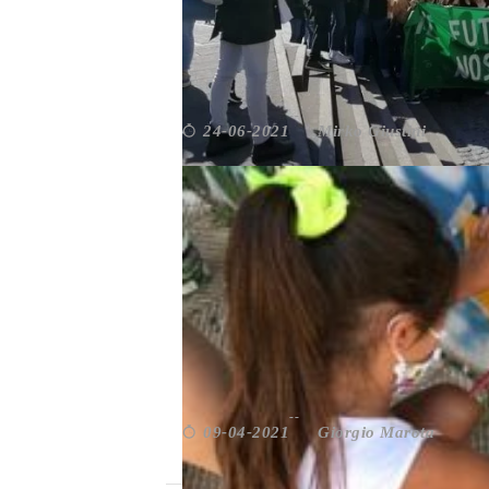
RIFIUTI, TRASPORTI, CASA
Mirko Giustini
24-06-2021
Ambiente e sostenibilità
,
Ambiente e Sviluppo
CONTRO LA POVERTÀ ED
Giorgio Marota
09-04-2021