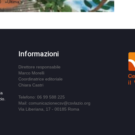
0
...
»
Ultima »
Informazioni
Direttore responsabile
Marco Morelli
Coordinatrice editoriale
Chiara Castri
la
Telefono: 06 99 588 225
io.
Mail: comunicazionecsv@csvlazio.org
Via Liberiana, 17 - 00185 Roma