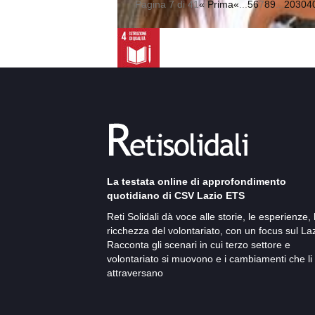
Pagina 7 di 41
« Prima
«
...
5
6
7
8
9
...
20
30
4
La testata online di approfondimento
quotidiano di CSV Lazio ETS
Reti Solidali dà voce alle storie, le esperienze, 
ricchezza del volontariato, con un focus sul Laz
Racconta gli scenari in cui terzo settore e
volontariato si muovono e i cambiamenti che li
attraversano