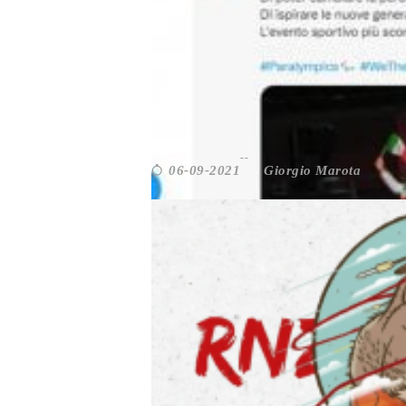
Roma
PARALIMPIADI. BASTA CO
Giorgio Marota
06-09-2021
Comunicazione
,
Cultura
,
Scenari
,
Sport
ROMA. IL FESTIVAL RENO