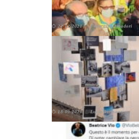
IL SINDACO DI ROMA A CA
Francesca Amadori
22-12-2021
Roma
,
Società
ROMA. IL MITREO SI SA
Lucia Aversano
18-09-2021