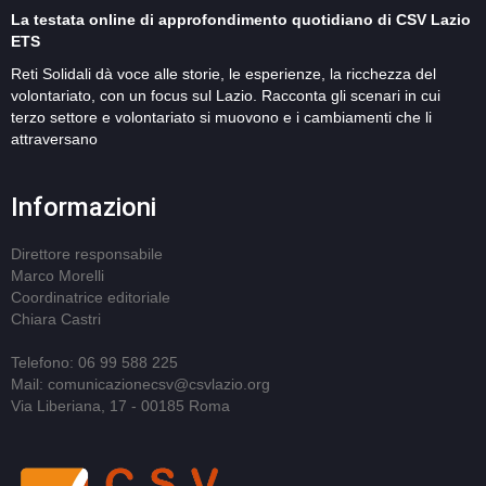
La testata online di approfondimento quotidiano di CSV Lazio
ETS
Reti Solidali dà voce alle storie, le esperienze, la ricchezza del
volontariato, con un focus sul Lazio. Racconta gli scenari in cui
terzo settore e volontariato si muovono e i cambiamenti che li
attraversano
Informazioni
Direttore responsabile
Marco Morelli
Coordinatrice editoriale
Chiara Castri
Telefono: 06 99 588 225
Mail: comunicazionecsv@csvlazio.org
Via Liberiana, 17 - 00185 Roma