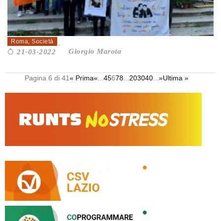
“LA LOTTA ALLA MAFIA È GIOIA DI...
Roma
,
Società
Giorgio Marota
21-03-2022
Pagina 6 di 41
« Prima
«
...
4
5
6
7
8
...
20
30
40
...
»
Ultima »