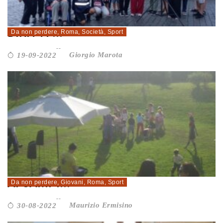
CORRIROMA 2022. ATLETI PER I
DIRITTI ...
Da non perdere
,
Roma
,
Società
,
Sport
Giorgio Marota
19-09-2022
MARKO E MAKSIM, DALLA GUERRA
AI CAMPI...
Da non perdere
,
Giovani
,
Roma
,
Sport
Maurizio Ermisino
30-08-2022