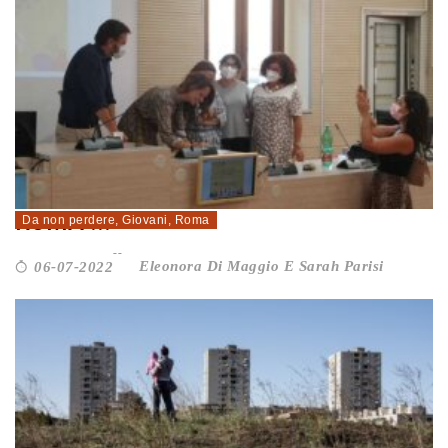
POVERTÀ EDUCATIVA: IL MUNICIPIO
ROMA ...
Da non perdere
,
Giovani
,
Roma
Eleonora Di Maggio E Sarah Parisi
06-07-2022