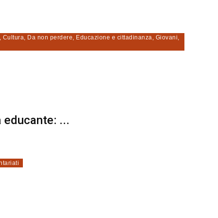
,
Cultura
,
Da non perdere
,
Educazione e cittadinanza
,
Giovani
,
 educante: ...
tariati