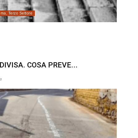
oma
,
Terzo Settore
VISA. COSA PREVE...
a