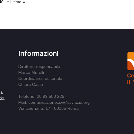
40
...
»
Ultima »
Informazioni
Direttore responsabile
Marco Morelli
Coordinatrice editoriale
Chiara Castri
la
Telefono: 06 99 588 225
io.
Mail: comunicazionecsv@csvlazio.org
Via Liberiana, 17 - 00185 Roma