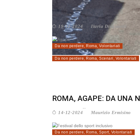
NUOVO PIANO SOCIALE D
Ilaria Dioguardi
19-12-2024
Da non perdere
,
Roma
,
Volontariati
Da non perdere
,
Roma
,
Scenari
,
Volontariati
ROMA, AGAPE: DA UNA N
Maurizio Ermisino
14-12-2024
Da non perdere
,
Roma
,
Sport
,
Volontariati