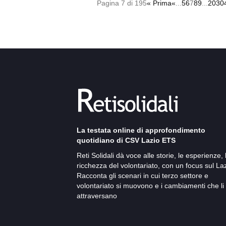
Pagina 7 di 195
« Prima
«
...
5
6
7
8
9
...
20
30
La testata online di approfondimento
quotidiano di CSV Lazio ETS
Reti Solidali dà voce alle storie, le esperienze, 
ricchezza del volontariato, con un focus sul Laz
Racconta gli scenari in cui terzo settore e
volontariato si muovono e i cambiamenti che li
attraversano