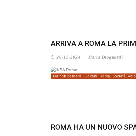
ARRIVA A ROMA LA PRIMA
Ilaria Dioguardi
26-11-2024
Da non perdere
,
Giovani
,
Roma
,
Società
,
Volo
ROMA HA UN NUOVO SPAZI