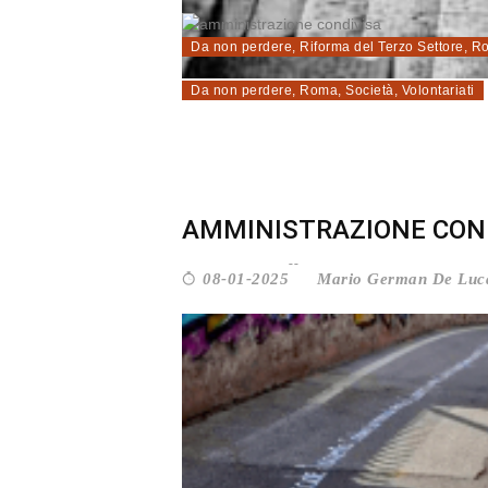
Da non perdere
,
Riforma del Terzo Settore
,
R
Da non perdere
,
Roma
,
Società
,
Volontariati
AMMINISTRAZIONE CONDI
Mario German De Luc
08-01-2025