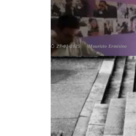
PER L’ANNO GIUBILARE A
Maurizio Ermisino
27-01-2025
Da non perdere
,
Roma
,
Salute
,
Volontariati
GIUBILEO 2025. ROMA È 
Ilaria Dioguardi
15-01-2025